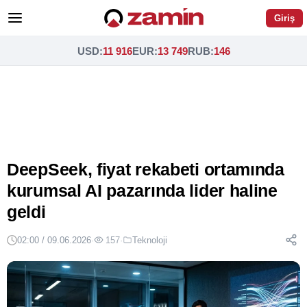
Giriş
USD
:
11 916
EUR
:
13 749
RUB
:
146
DeepSeek, fiyat rekabeti ortamında
kurumsal AI pazarında lider haline
geldi
02:00 / 09.06.2026
·
157
·
Teknoloji