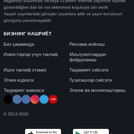
bağlantısı bulunması ve/veya «Zamin» internet yayınının kaynak
gösterildiğine dair bir not eklenmesi koşuluyla izin verilir.
Yazarlı yayınlardaki görüşler yazarlara aittir ve yayın kurulunun
görüşünü yansıtmayabilir.
БИЗНИНГ НАШРИЁТ
Биз ҳақимизда
Реклама жойлаш
Инвесторлар учун таклиф
Маълумотлардан
фойдаланиш
Ишга таклиф этамиз
Таҳририят сиёсати
Этика кодекси
Тузатишлар сиёсати
Таҳририят жамоаси
Эгалик ва молиялаштириш
+18
© 2014-
2026