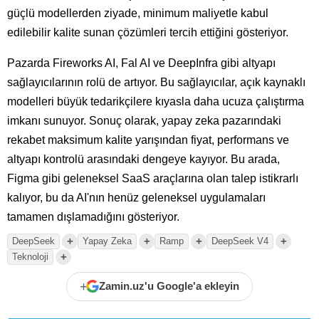
güçlü modellerden ziyade, minimum maliyetle kabul
edilebilir kalite sunan çözümleri tercih ettiğini gösteriyor.
Pazarda Fireworks AI, Fal AI ve DeepInfra gibi altyapı
sağlayıcılarının rolü de artıyor. Bu sağlayıcılar, açık kaynaklı
modelleri büyük tedarikçilere kıyasla daha ucuza çalıştırma
imkanı sunuyor. Sonuç olarak, yapay zeka pazarındaki
rekabet maksimum kalite yarışından fiyat, performans ve
altyapı kontrolü arasındaki dengeye kayıyor. Bu arada,
Figma gibi geleneksel SaaS araçlarına olan talep istikrarlı
kalıyor, bu da AI'nın henüz geleneksel uygulamaları
tamamen dışlamadığını gösteriyor.
+
+
+
+
DeepSeek
Yapay Zeka
Ramp
DeepSeek V4
+
Teknoloji
+
Zamin.uz'u Google'a ekleyin