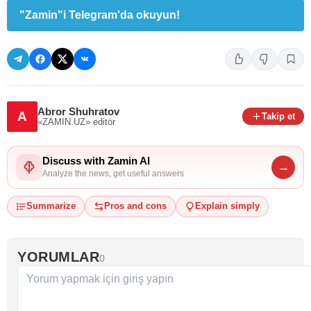
"Zamin"i Telegram'da okuyun!
Abror Shuhratov
A
Takip et
«ZAMIN.UZ»
editör
Discuss with Zamin AI
→
Analyze the news, get useful answers
Summarize
Pros and cons
Explain simply
YORUMLAR
0