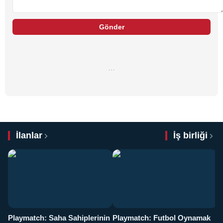
Gönder
…
İlanlar
İş birliği
Playmatch: Saha Sahiplerinin
Playmatch: Futbol Oynamak
Y