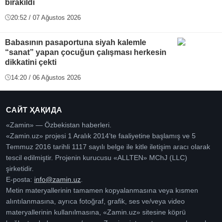
bırakıldı
20:52 / 07 Ağustos 2026
Babasının pasaportuna siyah kalemle
“sanat” yapan çocuğun çalışması herkesin
dikkatini çekti
14:20 / 06 Ağustos 2026
САЙТ ҲАҚИДА
«Zamin» — Özbekistan haberleri.
«Zamin.uz» projesi 1 Aralık 2014’te faaliyetine başlamış ve 5
Temmuz 2016 tarihli 1117 sayılı belge ile kitle iletişim aracı olarak
tescil edilmiştir. Projenin kurucusu «ALLTEN» MChJ (LLC)
şirketidir.
E-posta:
info@zamin.uz
.
Metin materyallerinin tamamen kopyalanmasına veya kısmen
alıntılanmasına, ayrıca fotoğraf, grafik, ses ve/veya video
materyallerinin kullanılmasına, «Zamin.uz» sitesine köprü