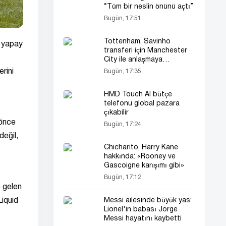
“Tüm bir neslin önünü açtı”
Bugün, 17:51
Tottenham, Savinho
, yapay
transferi için Manchester
City ile anlaşmaya
yaklaşıyor
rini
Bugün, 17:35
HMD Touch AI bütçe
telefonu global pazara
çıkabilir
 önce
Bugün, 17:24
değil,
Chicharito, Harry Kane
hakkında: «Rooney ve
Gascoigne karışımı gibi»
Bugün, 17:12
e gelen
Liquid
Messi ailesinde büyük yas:
Lionel'in babası Jorge
Messi hayatını kaybetti