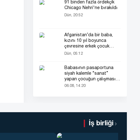
91 binden fazla ördekçik
Chicago Nehri'ne bırakıldı
Dün, 20:52
Afganistan’da bir baba,
kızını 10 yıl boyunca
çevresine erkek çocuk
olarak tanıttı
Dün, 05:12
Babasının pasaportuna
siyah kalemle “sanat”
yapan çocuğun çalışması
herkesin dikkatini çekti
06.08, 14:20
İş birliği