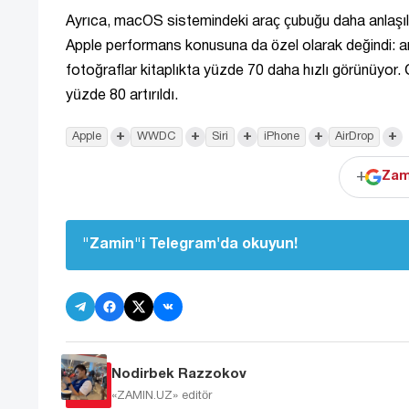
Ayrıca, macOS sistemindeki araç çubuğu daha anlaşılır
Apple performans konusuna da özel olarak değindi: art
fotoğraflar kitaplıkta yüzde 70 daha hızlı görünüyor.
yüzde 80 artırıldı.
+
+
+
+
+
Apple
WWDC
Siri
iPhone
AirDrop
+
Zam
"Zamin"i Telegram'da okuyun!
Nodirbek Razzokov
«ZAMIN.UZ»
editör