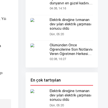
dünyanın en güzel kadını
seçildi!
04.08, 14:16
 Yılı
Elektrik direğine tırmanan
dev yılan elektrik çarpması
sonucu öldü
Dün, 05:20
Ölümünden Önce
a
Öğrencilerine Son Notlarını
Veren Öğretmen Herkesi
Derinden Etkiledi
02.08, 16:27
yı
En çok tartışılan
Elektrik direğine tırmanan
dev yılan elektrik çarpması
sonucu öldü
Dün, 05:20