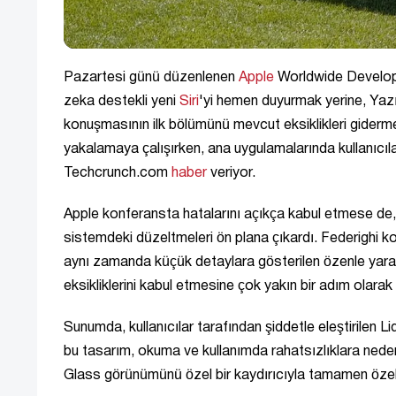
Pazartesi günü düzenlenen
Apple
Worldwide Develop
zeka destekli yeni
Siri
'yi hemen duyurmak yerine, Yazı
konuşmasının ilk bölümünü mevcut eksiklikleri gidermey
yakalamaya çalışırken, ana uygulamalarında kullanıcıla
Techcrunch.com
haber
veriyor.
Apple konferansta hatalarını açıkça kabul etmese de, 
sistemdeki düzeltmeleri ön plana çıkardı. Federighi ko
aynı zamanda küçük detaylara gösterilen özenle yaratıl
eksikliklerini kabul etmesine çok yakın bir adım olarak 
Sunumda, kullanıcılar tarafından şiddetle eleştirilen Liqu
bu tasarım, okuma ve kullanımda rahatsızlıklara neden ol
Glass görünümünü özel bir kaydırıcıyla tamamen özell