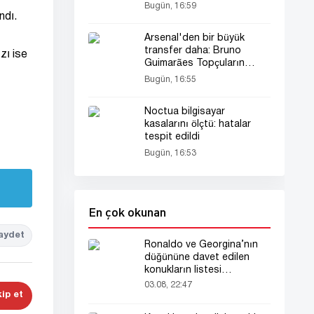
Bugün, 16:59
ndı.
Arsenal'den bir büyük
transfer daha: Bruno
zı ise
Guimarães Topçuların
oyuncusu oldu!
Bugün, 16:55
Noctua bilgisayar
kasalarını ölçtü: hatalar
tespit edildi
Bugün, 16:53
En çok okunan
aydet
Ronaldo ve Georgina’nın
düğününe davet edilen
konukların listesi
gündemde
03.08, 22:47
ip et