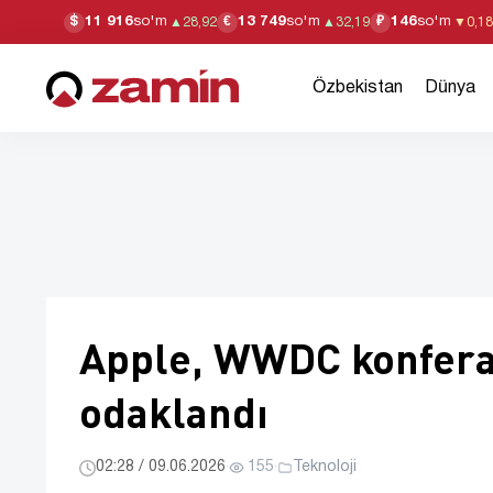
11 916
so'm
13 749
so'm
146
so'm
$
€
₽
▲
28,92
▲
32,19
▼
0,18
Özbekistan
Dünya
Apple, WWDC konfera
odaklandı
02:28 / 09.06.2026
·
155
·
Teknoloji