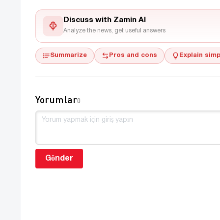
Discuss with Zamin AI
Analyze the news, get useful answers
Summarize
Pros and cons
Explain simp
Yorumlar
0
Gönder