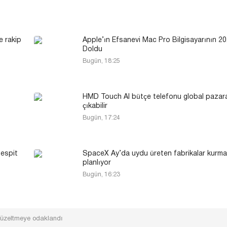
e rakip
Apple’ın Efsanevi Mac Pro Bilgisayarının 20.
Doldu
Bugün, 18:25
HMD Touch AI bütçe telefonu global pazar
çıkabilir
Bugün, 17:24
tespit
SpaceX Ay’da uydu üreten fabrikalar kurma
planlıyor
Bugün, 16:23
düzeltmeye odaklandı