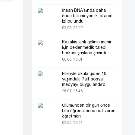
İnsan DNA’sında daha
önce bilinmeyen iki atanın
izi bulundu
03.08, 23:22
Kazakistanlı gelinin mehir
için beklenmedik talebi
herkesi şaşkına çevirdi
06.08, 18:01
Elleriyle okula giden 10
yaşındaki Ralf sosyal
medyayı duygulandırdı
25.07, 23:43
Ölümünden bir gün önce
bile öğrencilerine not veren
öğretmen
03.08, 19:34