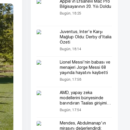
Apple’ın Efsanevi Mac Pro
Bilgisayarının 20. Yılı Doldu
Bugün, 18:25
Juventus, Inter'e Karşı
Mağlup Oldu: Derby d'Italia
Özeti
Bugün, 18:14
Lionel Messi'nin babası ve
menajeri Jorge Messi 68
yaşında hayatını kaybetti
Bugün, 17:58
AMD, yapay zeka
modellerini bünyesinde
barındıran Taalas girişimini
satın aldı
Bugün, 17:54
Mendes, Abdulmanap'ın
mirasını değerlendirdi: