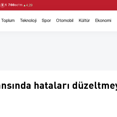
1 766
so'm
¥
▲
4,29
Toplum
Teknoloji
Spor
Otomobil
Kültür
Ekonomi
nsında hataları düzeltme