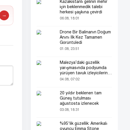
Kazakistanlı gelinin mehir
için beklenmedik talebi
herkesi şaşkına çevirdi
→
06.08, 18:01
Drone Bir Balinanın Doğum
Anını İlk Kez Tamamen
Görüntüledi
01.08, 23:51
Malezya’daki güzellik
yarışmasında podyumda
yürüyen tavuk izleyicilerin
ilgisini çekti
04.08, 07:02
20 yıldır beklenen tam
Güneş tutulması
ağustosta izlenecek
03.08, 18:31
%95'lik güzellik: Amerikalı
oyuncu Emma Stone