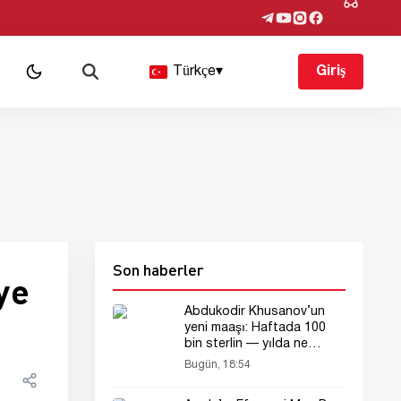
Türkçe
▾
Giriş
Son haberler
ye
Abdukodir Khusanov’un
yeni maaşı: Haftada 100
bin sterlin — yılda ne
kadar?
Bugün, 18:54