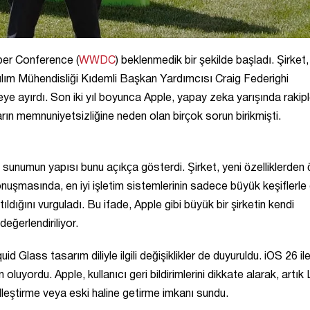
er Conference (
WWDC
) beklenmedik bir şekilde başladı. Şirket
lım Mühendisliği Kıdemli Başkan Yardımcısı Craig Federighi
e ayırdı. Son iki yıl boyunca Apple, yapay zeka yarışında rakiple
rın memnuniyetsizliğine neden olan birçok sorun birikmişti.
sunumun yapısı bunu açıkça gösterdi. Şirket, yeni özelliklerden
nuşmasında, en iyi işletim sistemlerinin sadece büyük keşiflerle 
dığını vurguladı. Bu ifade, Apple gibi büyük bir şirketin kendi
değerlendiriliyor.
id Glass tasarım diliyle ilgili değişiklikler de duyuruldu. iOS 26 il
uyordu. Apple, kullanıcı geri bildirimlerini dikkate alarak, artık 
eştirme veya eski haline getirme imkanı sundu.