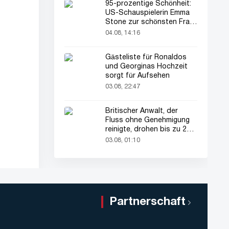
95-prozentige Schönheit:
US-Schauspielerin Emma
Stone zur schönsten Frau
der Welt gekürt
04.08, 14:16
Gästeliste für Ronaldos
und Georginas Hochzeit
sorgt für Aufsehen
03.08, 22:47
Britischer Anwalt, der
Fluss ohne Genehmigung
reinigte, drohen bis zu 2
Jahre Haft
03.08, 01:10
Partnerschaft