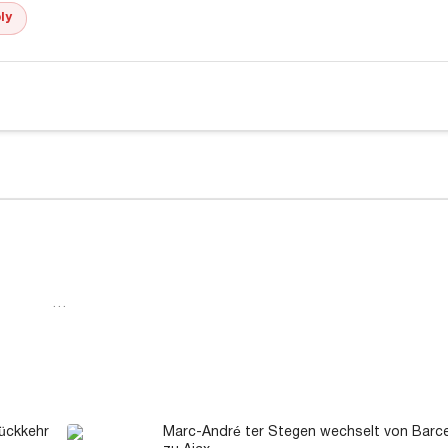
ly
…
ückkehr
Marc-André ter Stegen wechselt von Barc