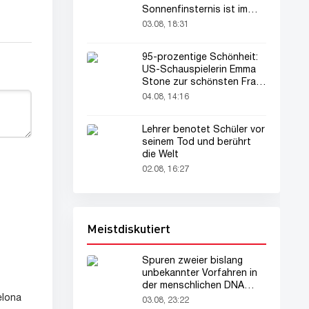
Sonnenfinsternis ist im
August zu sehen
03.08, 18:31
95-prozentige Schönheit:
US-Schauspielerin Emma
Stone zur schönsten Frau
der Welt gekürt
04.08, 14:16
Lehrer benotet Schüler vor
seinem Tod und berührt
die Welt
02.08, 16:27
Meistdiskutiert
Spuren zweier bislang
unbekannter Vorfahren in
der menschlichen DNA
entdeckt
elona
03.08, 23:22