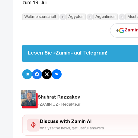
zum 19. Juli.
+
+
+
Weltmeisterschaft
Ägypten
Argentinien
Mosta
+
Zamin
Lesen Sie «Zamin» auf Telegram!
Shuhrat Razzakov
«ZAMIN.UZ»
Redakteur
Discuss with Zamin AI
Analyze the news, get useful answers