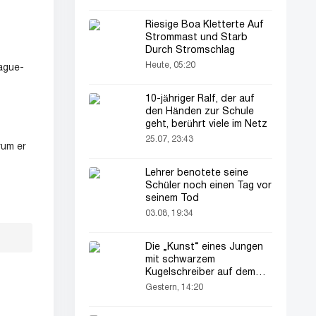
Riesige Boa Kletterte Auf
Strommast und Starb
Durch Stromschlag
Heute, 05:20
ague-
10-jähriger Ralf, der auf
den Händen zur Schule
geht, berührt viele im Netz
25.07, 23:43
rum er
Lehrer benotete seine
Schüler noch einen Tag vor
seinem Tod
03.08, 19:34
Die „Kunst“ eines Jungen
mit schwarzem
Kugelschreiber auf dem
Pass seines Vaters zieht
Gestern, 14:20
alle Blicke auf sich