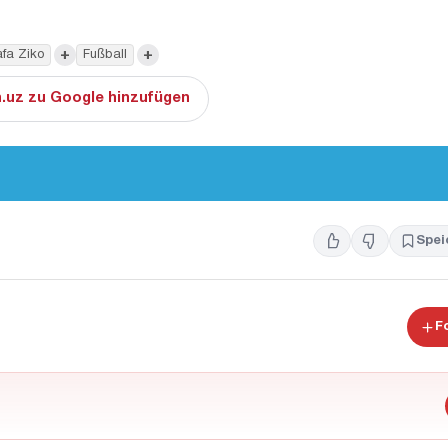
+
+
fa Ziko
Fußball
.uz zu Google hinzufügen
Spei
F