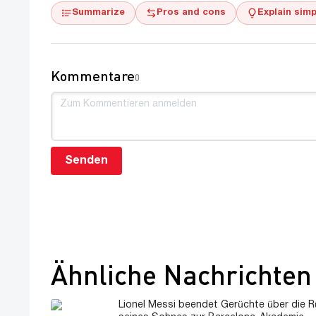
Summarize
Pros and cons
Explain simp
Kommentare
0
Senden
Ähnliche Nachrichten
Lionel Messi beendet Gerüchte über die R