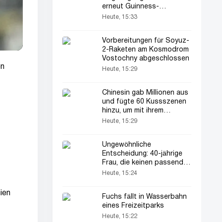
erneut Guinness-
Weltrekord auf
Heute, 15:33
Vorbereitungen für Soyuz-
2-Raketen am Kosmodrom
Vostochny abgeschlossen
en
Heute, 15:29
Chinesin gab Millionen aus
und fügte 60 Kussszenen
hinzu, um mit ihrem
Lieblingsschauspieler zu
Heute, 15:29
spielen
Ungewöhnliche
Entscheidung: 40-jährige
Frau, die keinen passenden
Mann fand, heiratete sich
Heute, 15:24
selbst
ien
Fuchs fällt in Wasserbahn
eines Freizeitparks
Heute, 15:22