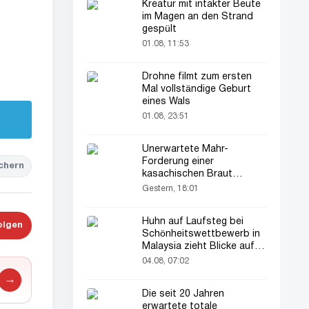
Kreatur mit intakter Beute
im Magen an den Strand
gespült
01.08, 11:53
Drohne filmt zum ersten
Mal vollständige Geburt
eines Wals
01.08, 23:51
Unerwartete Mahr-
Forderung einer
chern
kasachischen Braut
verblüfft alle
Gestern, 18:01
Huhn auf Laufsteg bei
olgen
Schönheitswettbewerb in
Malaysia zieht Blicke auf
sich
04.08, 07:02
→
Die seit 20 Jahren
erwartete totale