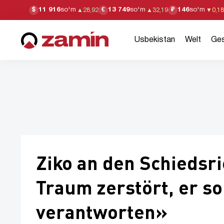
11 916
so'm
13 749
so'm
146
so'm
$
€
₽
▲
28,92
▲
32,19
▼
0,18
Usbekistan
Welt
Ges
Ziko an den Schiedsri
Traum zerstört, er sol
verantworten»