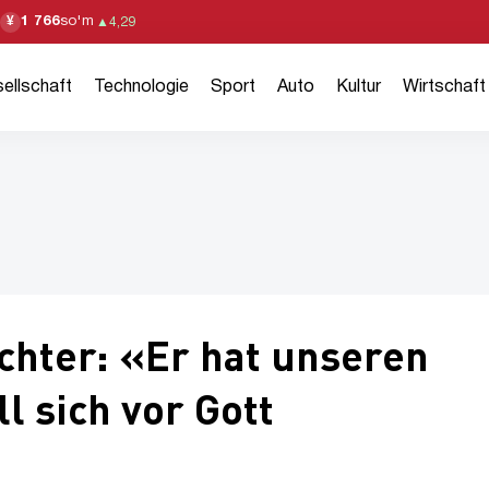
1 766
so'm
¥
▲
4,29
ellschaft
Technologie
Sport
Auto
Kultur
Wirtschaft
chter: «Er hat unseren
l sich vor Gott