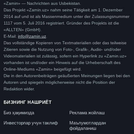
«Zamin» — Nachrichten aus Usbekistan.
Das Projekt «Zamin.uz» nahm seine Tätigkeit am 1. Dezember
2014 auf und ist als Massenmedium unter der Zulassungsnummer
1117 vom 5. Juli 2016 registriert. Gründer des Projekts ist die
«ALLTEN» (GmbH).
E-Mail:
info@zamin.uz
.
Das vollständige Kopieren von Textmaterialien oder das teilweise
Zitieren sowie die Nutzung von Foto-, Grafik-, Audio- und/oder
Videomaterialien ist zulässig, sofern ein Hyperlink zu «Zamin.uz»
vorhanden ist und/oder ein Hinweis auf die Urheberschaft des
Online-Mediums «Zamin» beigefügt wird.
Die in den Autorenbeiträgen geäußerten Meinungen liegen bei den
Autoren und spiegeln möglicherweise nicht die Position der
Redaktion wider.
БИЗНИНГ НАШРИЁТ
Биз ҳақимизда
Реклама жойлаш
Инвесторлар учун таклиф
Маълумотлардан
фойдаланиш