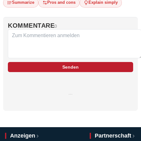
Summarize
Pros and cons
Explain simply
KOMMENTARE
0
Senden
…
Anzeigen
Partnerschaft