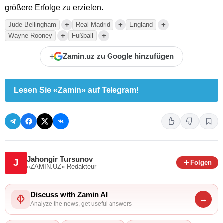
größere Erfolge zu erzielen.
+
+
+
Jude Bellingham
Real Madrid
England
+
+
Wayne Rooney
Fußball
+
Zamin.uz zu Google hinzufügen
Lesen Sie «Zamin» auf Telegram!
Jahongir Tursunov
J
Folgen
«ZAMIN.UZ»
Redakteur
Discuss with Zamin AI
→
Analyze the news, get useful answers