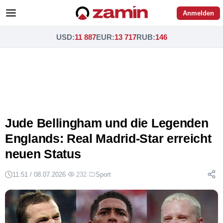
Anmelden
USD
:
11 887
EUR
:
13 717
RUB
:
146
Jude Bellingham und die Legenden
Englands: Real Madrid-Star erreicht
neuen Status
11:51 / 08.07.2026
·
232
·
Sport