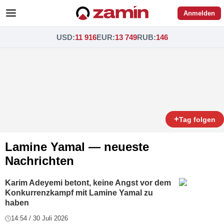
Anmelden
USD
:
11 916
EUR
:
13 749
RUB
:
146
+
Tag folgen
Lamine Yamal — neueste
Nachrichten
Karim Adeyemi betont, keine Angst vor dem
Konkurrenzkampf mit Lamine Yamal zu
haben
14:54 / 30 Juli 2026