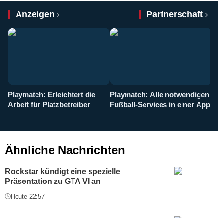
Anzeigen
Partnerschaft
Playmatch: Erleichtert die
Playmatch: Alle notwendigen
W
Arbeit für Platzbetreiber
Fußball-Services in einer App
I
b
g
Ähnliche Nachrichten
Rockstar kündigt eine spezielle
Präsentation zu GTA VI an
Heute 22:57