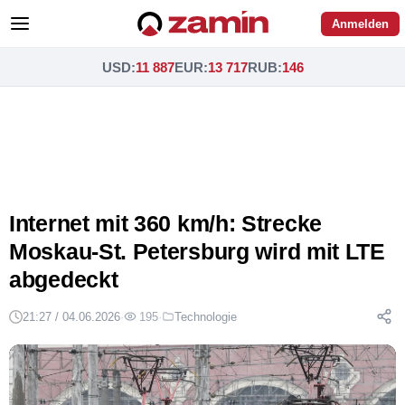
Anmelden
USD
:
11 887
EUR
:
13 717
RUB
:
146
Internet mit 360 km/h: Strecke
Moskau-St. Petersburg wird mit LTE
abgedeckt
21:27 / 04.06.2026
·
195
·
Technologie