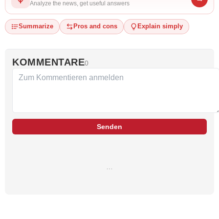
Analyze the news, get useful answers
Summarize
Pros and cons
Explain simply
KOMMENTARE
0
Senden
…