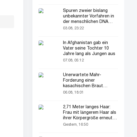
Spuren zweier bislang
unbekannter Vorfahren in
der menschlichen DNA
entdeckt
03.08, 23:22
In Afghanistan gab ein
Vater seine Tochter 10
Jahre lang als Jungen aus
07.08, 05:12
Unerwartete Mahr-
Forderung einer
kasachischen Braut
verblüfft alle
06.08, 18:01
2,71 Meter langes Haar:
Frau mit längerem Haar als
ihrer Körpergröße erneut im
Rampenlicht
Gestern, 16:50