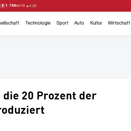
1 766
so'm
¥
▲
4,29
ellschaft
Technologie
Sport
Auto
Kultur
Wirtschaft
, die 20 Prozent der
roduziert