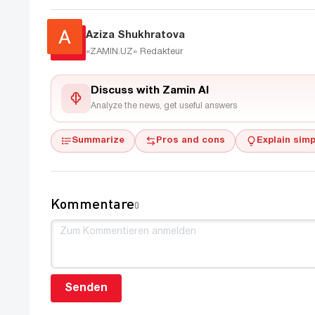
Aziza Shukhratova
«ZAMIN.UZ»
Redakteur
Discuss with Zamin AI
Analyze the news, get useful answers
Summarize
Pros and cons
Explain simp
Kommentare
0
Senden