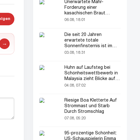
Unerwartete Mahr-
Forderung einer
kasachischen Braut
verblüfft alle
olgen
06.08, 18:01
Die seit 20 Jahren
erwartete totale
→
Sonnenfinsternis ist im
August zu sehen
03.08, 18:31
Huhn auf Laufsteg bei
Schönheitswettbewerb in
Malaysia zieht Blicke auf
sich
04.08, 07:02
Riesige Boa Kletterte Auf
Strommast und Starb
Durch Stromschlag
07.08, 05:20
95-prozentige Schönheit:
US-Schauspielerin Emma