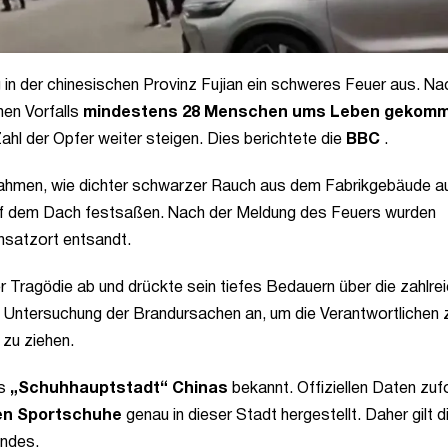
ang in der chinesischen Provinz Fujian ein schweres Feuer aus. Na
hen Vorfalls
mindestens 28 Menschen ums Leben gekom
hl der Opfer weiter steigen. Dies berichtete die
BBC
.
nahmen, wie dichter schwarzer Rauch aus dem Fabrikgebäude a
 auf dem Dach festsaßen. Nach der Meldung des Feuers wurden
nsatzort entsandt.
r Tragödie ab und drückte sein tiefes Bedauern über die zahlre
Untersuchung der Brandursachen an, um die Verantwortlichen 
 zu ziehen.
ls
„Schuhhauptstadt“ Chinas
bekannt. Offiziellen Daten zuf
ten Sportschuhe
genau in dieser Stadt hergestellt. Daher gilt d
andes.