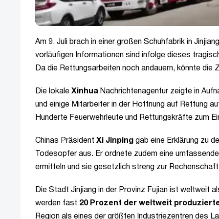
Am 9. Juli brach in einer großen Schuhfabrik in Jinji
vorläufigen Informationen sind infolge dieses tragisc
Da die Rettungsarbeiten noch andauern, könnte die Za
Die lokale
Xinhua
Nachrichtenagentur zeigte in Auf
und einige Mitarbeiter in der Hoffnung auf Rettung
Hunderte Feuerwehrleute und Rettungskräfte zum Ei
Chinas Präsident
Xi Jinping
gab eine Erklärung zu de
Todesopfer aus. Er ordnete zudem eine umfassende 
ermitteln und sie gesetzlich streng zur Rechenschaft
Die Stadt Jinjiang in der Provinz Fujian ist weltweit a
werden fast
20 Prozent der weltweit produzier
Region als eines der größten Industriezentren des L