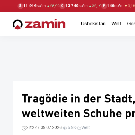
11 916
so'm
13 749
so'm
146
so'm
$
€
₽
▲
28,92
▲
32,19
▼
0,18
Usbekistan
Welt
Ges
Tragödie in der Stadt
weltweiten Schuhe p
22:22 / 09.07.2026
·
5.9K
·
Welt