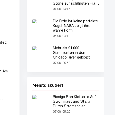
Stone zur schönsten Frau
der Welt gekürt
04.08, 14:16
Die Erde ist keine perfekte
Kugel: NASA zeigt ihre
wahre Form
05.08, 04:19
tet:
Mehr als 91.000
Gummienten in den
Chicago River gekippt
07.08, 20:52
en Am
Meistdiskutiert
Riesige Boa Kletterte Auf
das
Strommast und Starb
Durch Stromschlag
07.08, 05:20