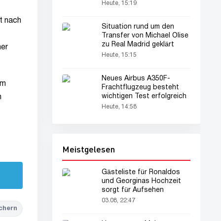
Mittelfelds
Heute, 15:19
t nach
Situation rund um den
Transfer von Michael Olise
zu Real Madrid geklärt
her
Heute, 15:15
Neues Airbus A350F-
em
Frachtflugzeug besteht
wichtigen Test erfolgreich
n
Heute, 14:58
Meistgelesen
Gästeliste für Ronaldos
und Georginas Hochzeit
sorgt für Aufsehen
03.08, 22:47
chern