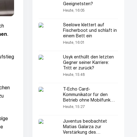
Geeignetsten?
Heute, 16:05
Seelöwe klettert auf
ch
Fischerboot und schläft in
men
.
einem Bett ein
Heute, 16:01
ufstieg
Usyk enthüllt den letzten
Gegner seiner Karriere:
Tritt er zurück?
Heute, 15:48
ichen
T-Echo Card-
Kommunikator für den
zu
Betrieb ohne Mobilfunk
vorgestellt
Heute, 15:27
olge
Juventus beobachtet
Matias Galarza zur
ie
Verstärkung des