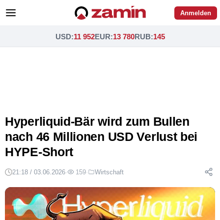
Anmelden
USD
:
11 952
EUR
:
13 780
RUB
:
145
Hyperliquid-Bär wird zum Bullen
nach 46 Millionen USD Verlust bei
HYPE-Short
21:18 / 03.06.2026
·
159
·
Wirtschaft