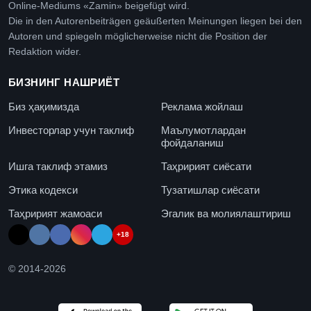
Online-Mediums «Zamin» beigefügt wird.
Die in den Autorenbeiträgen geäußerten Meinungen liegen bei den
Autoren und spiegeln möglicherweise nicht die Position der
Redaktion wider.
БИЗНИНГ НАШРИЁТ
Биз ҳақимизда
Реклама жойлаш
Инвесторлар учун таклиф
Маълумотлардан
фойдаланиш
Ишга таклиф этамиз
Таҳририят сиёсати
Этика кодекси
Тузатишлар сиёсати
Таҳририят жамоаси
Эгалик ва молиялаштириш
+18
© 2014-
2026