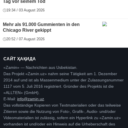
Tag vor seinem Tod
19:34 / 03 August 2026
Mehr als 91.000 Gummienten in den
Chicago River gekippt
20:52 / 07 August 2026
САЙТ ҲАҚИДА
«Zamin» — Nachrichten aus Usbekistan.
Das Projekt «Zamin.uz» nahm seine Tätigkeit am 1. Dezember
2014 auf und ist als Massenmedium unter der Zulassungsnummer
1117 vom 5. Juli 2016 registriert. Gründer des Projekts ist die
«ALLTEN» (GmbH).
E-Mail:
info@zamin.uz
.
Das vollständige Kopieren von Textmaterialien oder das teilweise
Zitieren sowie die Nutzung von Foto-, Grafik-, Audio- und/oder
Videomaterialien ist zulässig, sofern ein Hyperlink zu «Zamin.uz»
vorhanden ist und/oder ein Hinweis auf die Urheberschaft des