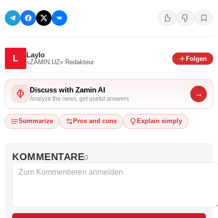
Laylo
L
Folgen
«ZAMIN.UZ»
Redakteur
Discuss with Zamin AI
→
Analyze the news, get useful answers
Summarize
Pros and cons
Explain simply
KOMMENTARE
0