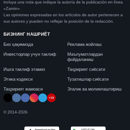
incluya una nota que indique la autoría de la publicación en línea
«Zamin».
Las opiniones expresadas en los artículos de autor pertenecen a
sus autores y pueden no reflejar la posición de la redacción.
БИЗНИНГ НАШРИЁТ
Биз ҳақимизда
Реклама жойлаш
Инвесторлар учун таклиф
Маълумотлардан
фойдаланиш
Ишга таклиф этамиз
Таҳририят сиёсати
Этика кодекси
Тузатишлар сиёсати
Таҳририят жамоаси
Эгалик ва молиялаштириш
+18
© 2014-
2026