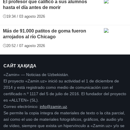
El profesor que calificó a sus alumnos
hasta el día antes de morir
19:34 / 03 agosto 2026
Más de 91.000 patitos de goma fueron
arrojados al río Chicago
20:52 / 07 agosto 2026
САЙТ ҲАҚИДА
«Zamin» — Noticias de Uzbekistán.
El proyecto «Zamin.uz» inició su actividad el 1 de diciembre de
2014 y está registrado como medio de comunicación con el
certificado n.º 1117 del 5 de julio de 2016. El fundador del proyecto
es «ALLTEN» (SL).
Correo electrónico:
info@zamin.uz
.
Se permite la copia íntegra de materiales de texto o la cita parcial,
así como el uso de materiales fotográficos, gráficos, de audio y/o
de vídeo, siempre que exista un hipervínculo a «Zamin.uz» y/o se