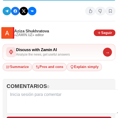
Aziza Shukhratova
Seguir
«ZAMIN.UZ»
editor
Discuss with Zamin AI
→
Analyze the news, get useful answers
Summarize
Pros and cons
Explain simply
COMENTARIOS
0