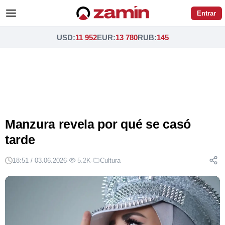
Entrar
USD
:
11 952
EUR
:
13 780
RUB
:
145
Manzura revela por qué se casó
tarde
18:51 / 03.06.2026
·
5.2K
·
Cultura