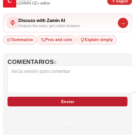
C
Seguir
«ZAMIN.UZ»
editor
Discuss with Zamin AI
→
Analyze the news, get useful answers
Summarize
Pros and cons
Explain simply
COMENTARIOS
0
Enviar
…