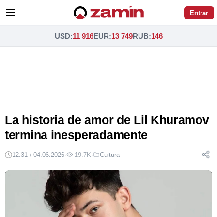
Entrar
USD
:
11 916
EUR
:
13 749
RUB
:
146
La historia de amor de Lil Khuramov
termina inesperadamente
12:31 / 04.06.2026
·
19.7K
·
Cultura