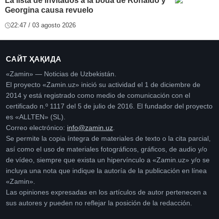
La lista de invitados a la boda de Ronaldo y
Georgina causa revuelo
22:47 / 03 agosto 2026
САЙТ ҲАҚИДА
«Zamin» — Noticias de Uzbekistán.
El proyecto «Zamin.uz» inició su actividad el 1 de diciembre de
2014 y está registrado como medio de comunicación con el
certificado n.º 1117 del 5 de julio de 2016. El fundador del proyecto
es «ALLTEN» (SL).
Correo electrónico:
info@zamin.uz
.
Se permite la copia íntegra de materiales de texto o la cita parcial,
así como el uso de materiales fotográficos, gráficos, de audio y/o
de vídeo, siempre que exista un hipervínculo a «Zamin.uz» y/o se
incluya una nota que indique la autoría de la publicación en línea
«Zamin».
Las opiniones expresadas en los artículos de autor pertenecen a
sus autores y pueden no reflejar la posición de la redacción.