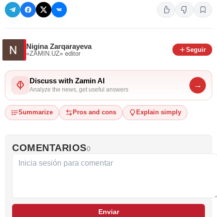
Nigina Zarqarayeva
Seguir
«ZAMIN.UZ»
editor
Discuss with Zamin AI
→
Analyze the news, get useful answers
Summarize
Pros and cons
Explain simply
COMENTARIOS
0
Enviar