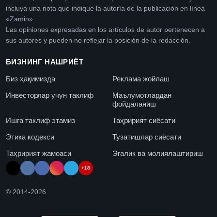
incluya una nota que indique la autoría de la publicación en línea
«Zamin».
Las opiniones expresadas en los artículos de autor pertenecen a
sus autores y pueden no reflejar la posición de la redacción.
БИЗНИНГ НАШРИЁТ
Биз ҳақимизда
Реклама жойлаш
Инвесторлар учун таклиф
Маълумотлардан
фойдаланиш
Ишга таклиф этамиз
Таҳририят сиёсати
Этика кодекси
Тузатишлар сиёсати
Таҳририят жамоаси
Эгалик ва молиялаштириш
+18
© 2014-
2026