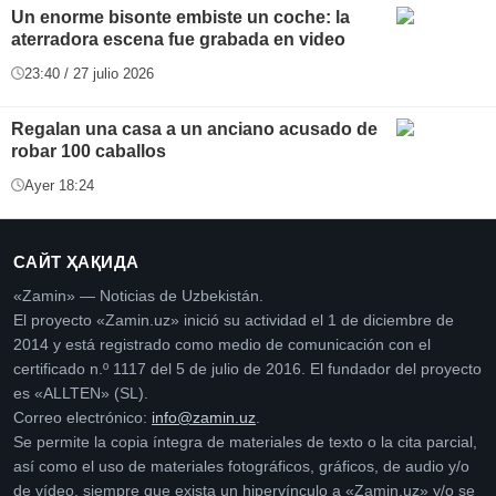
Un enorme bisonte embiste un coche: la
aterradora escena fue grabada en video
23:40 / 27 julio 2026
Regalan una casa a un anciano acusado de
robar 100 caballos
Ayer 18:24
САЙТ ҲАҚИДА
«Zamin» — Noticias de Uzbekistán.
El proyecto «Zamin.uz» inició su actividad el 1 de diciembre de
2014 y está registrado como medio de comunicación con el
certificado n.º 1117 del 5 de julio de 2016. El fundador del proyecto
es «ALLTEN» (SL).
Correo electrónico:
info@zamin.uz
.
Se permite la copia íntegra de materiales de texto o la cita parcial,
así como el uso de materiales fotográficos, gráficos, de audio y/o
de vídeo, siempre que exista un hipervínculo a «Zamin.uz» y/o se