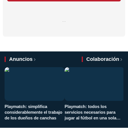
…
Anuncios
Colaboración
Playmatch: simplifica
Playmatch: todos los
¿
considerablemente el trabajo
servicios necesarios para
d
de los dueños de canchas
jugar al fútbol en una sola
c
aplicación
i