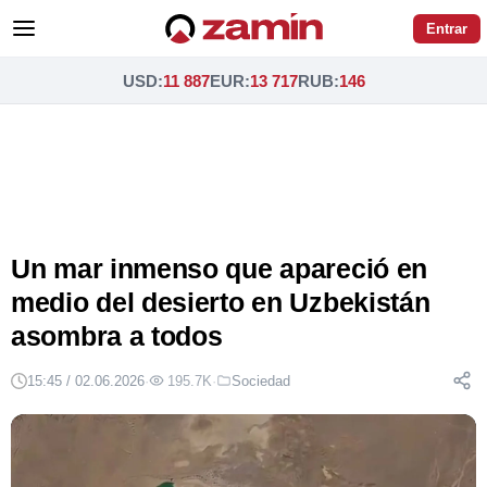
Entrar
USD
:
11 887
EUR
:
13 717
RUB
:
146
Un mar inmenso que apareció en
medio del desierto en Uzbekistán
asombra a todos
15:45 / 02.06.2026
·
195.7K
·
Sociedad