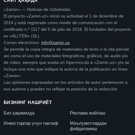
САЙТ ҲАҚИДА
«Zamin» — Noticias de Uzbekistán.
El proyecto «Zamin.uz» inició su actividad el 1 de diciembre de
2014 y está registrado como medio de comunicación con el
certificado n.º 1117 del 5 de julio de 2016. El fundador del proyecto
es «ALLTEN» (SL).
Correo electrónico:
info@zamin.uz
.
Se permite la copia íntegra de materiales de texto o la cita parcial,
así como el uso de materiales fotográficos, gráficos, de audio y/o
de vídeo, siempre que exista un hipervínculo a «Zamin.uz» y/o se
incluya una nota que indique la autoría de la publicación en línea
«Zamin».
Las opiniones expresadas en los artículos de autor pertenecen a
sus autores y pueden no reflejar la posición de la redacción.
БИЗНИНГ НАШРИЁТ
Биз ҳақимизда
Реклама жойлаш
Инвесторлар учун таклиф
Маълумотлардан
фойдаланиш