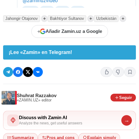
+
+
+
Jahongir Otajonov
Bakhtiyor Sultanov
Uzbekistán
+
Añadir Zamin.uz a Google
¡Lee «Zamin» en Telegram!
Shuhrat Razzakov
Seguir
«ZAMIN.UZ»
editor
Discuss with Zamin AI
→
Analyze the news, get useful answers
Summarize
Pros and cons
Explain simply