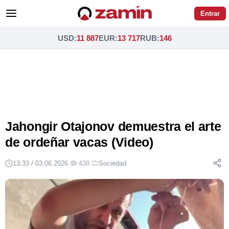
Entrar
USD
:
11 887
EUR
:
13 717
RUB
:
146
Jahongir Otajonov demuestra el arte
de ordeñar vacas (Video)
13:33 / 03.06.2026
·
438
·
Sociedad