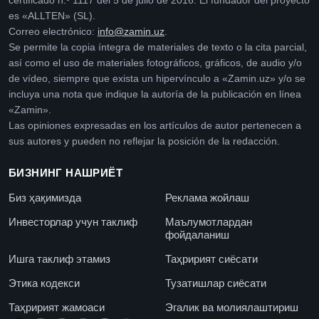
certificado n.º 1117 del 5 de julio de 2016. El fundador del proyecto
es «ALLTEN» (SL).
Correo electrónico:
info@zamin.uz
.
Se permite la copia íntegra de materiales de texto o la cita parcial,
así como el uso de materiales fotográficos, gráficos, de audio y/o
de vídeo, siempre que exista un hipervínculo a «Zamin.uz» y/o se
incluya una nota que indique la autoría de la publicación en línea
«Zamin».
Las opiniones expresadas en los artículos de autor pertenecen a
sus autores y pueden no reflejar la posición de la redacción.
БИЗНИНГ НАШРИЁТ
Биз ҳақимизда
Реклама жойлаш
Инвесторлар учун таклиф
Маълумотлардан
фойдаланиш
Ишга таклиф этамиз
Таҳририят сиёсати
Этика кодекси
Тузатишлар сиёсати
Таҳририят жамоаси
Эгалик ва молиялаштириш