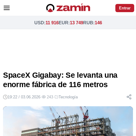
Entrar
USD
:
11 916
EUR
:
13 749
RUB
:
146
SpaceX Gigabay: Se levanta una
enorme fábrica de 116 metros
19:22 / 03.06.2026
·
243
·
Tecnología