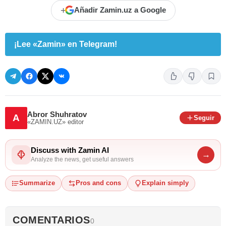
+
Añadir Zamin.uz a Google
¡Lee «Zamin» en Telegram!
Abror Shuhratov
A
Seguir
«ZAMIN.UZ»
editor
Discuss with Zamin AI
→
Analyze the news, get useful answers
Summarize
Pros and cons
Explain simply
COMENTARIOS
0