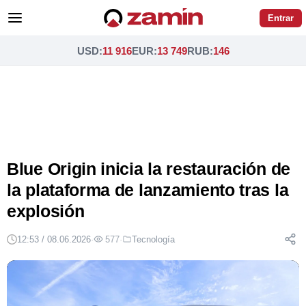
Entrar
USD
:
11 916
EUR
:
13 749
RUB
:
146
Blue Origin inicia la restauración de
la plataforma de lanzamiento tras la
explosión
12:53 / 08.06.2026
·
577
·
Tecnología