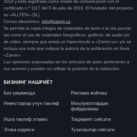
2014 y está registrado como medio de comunicación con el
certificado n.º 1117 del 5 de julio de 2016. El fundador del proyecto
es «ALLTEN» (SL).
Correo electrónico:
info@zamin.uz
.
Se permite la copia íntegra de materiales de texto o la cita parcial,
así como el uso de materiales fotográficos, gráficos, de audio y/o
de vídeo, siempre que exista un hipervínculo a «Zamin.uz» y/o se
incluya una nota que indique la autoría de la publicación en línea
«Zamin».
Las opiniones expresadas en los artículos de autor pertenecen a
sus autores y pueden no reflejar la posición de la redacción.
БИЗНИНГ НАШРИЁТ
Биз ҳақимизда
Реклама жойлаш
Инвесторлар учун таклиф
Маълумотлардан
фойдаланиш
Ишга таклиф этамиз
Таҳририят сиёсати
Этика кодекси
Тузатишлар сиёсати