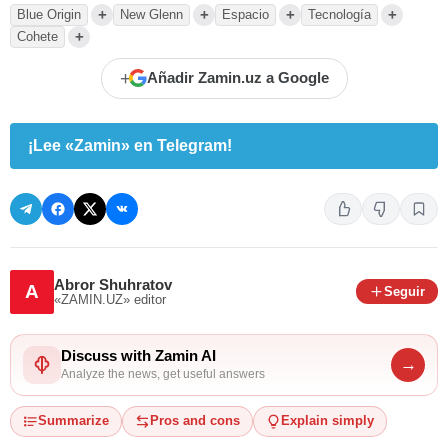
+
+
+
+
Blue Origin
New Glenn
Espacio
Tecnología
+
Cohete
+
Añadir Zamin.uz a Google
¡Lee «Zamin» en Telegram!
Abror Shuhratov
A
Seguir
«ZAMIN.UZ»
editor
Discuss with Zamin AI
→
Analyze the news, get useful answers
Summarize
Pros and cons
Explain simply