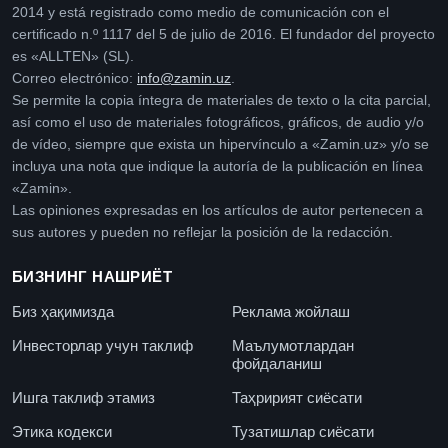
2014 y está registrado como medio de comunicación con el
certificado n.º 1117 del 5 de julio de 2016. El fundador del proyecto
es «ALLTEN» (SL).
Correo electrónico:
info@zamin.uz
.
Se permite la copia íntegra de materiales de texto o la cita parcial,
así como el uso de materiales fotográficos, gráficos, de audio y/o
de vídeo, siempre que exista un hipervínculo a «Zamin.uz» y/o se
incluya una nota que indique la autoría de la publicación en línea
«Zamin».
Las opiniones expresadas en los artículos de autor pertenecen a
sus autores y pueden no reflejar la posición de la redacción.
БИЗНИНГ НАШРИЁТ
Биз ҳақимизда
Реклама жойлаш
Инвесторлар учун таклиф
Маълумотлардан
фойдаланиш
Ишга таклиф этамиз
Таҳририят сиёсати
Этика кодекси
Тузатишлар сиёсати