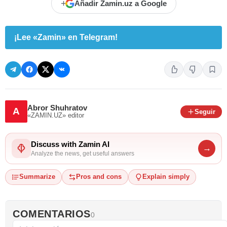
+
Añadir Zamin.uz a Google
¡Lee «Zamin» en Telegram!
Abror Shuhratov
A
Seguir
«ZAMIN.UZ»
editor
Discuss with Zamin AI
→
Analyze the news, get useful answers
Summarize
Pros and cons
Explain simply
COMENTARIOS
0