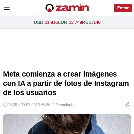
Entrar
USD
:
11 916
EUR
:
13 749
RUB
:
146
Meta comienza a crear imágenes
con IA a partir de fotos de Instagram
de los usuarios
23:20 / 09.07.2026
·
86
·
Tecnología