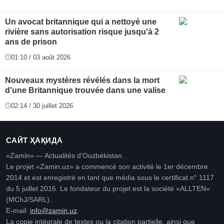
Un avocat britannique qui a nettoyé une
rivière sans autorisation risque jusqu'à 2
ans de prison
01:10 / 03 août 2026
Nouveaux mystères révélés dans la mort
d'une Britannique trouvée dans une valise
02:14 / 30 juillet 2026
САЙТ ҲАҚИДА
«Zamin» — Actualités d’Ouzbékistan.
Le projet «Zamin.uz» a commencé son activité le 1er décembre
2014 et est enregistré en tant que média sous le certificat n° 1117
du 5 juillet 2016. Le fondateur du projet est la société «ALLTEN»
(MChJ/SARL).
E-mail:
info@zamin.uz
.
La copie intégrale de textes ou la citation partielle, ainsi que