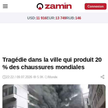
Connexion
USD
:
11 916
EUR
:
13 749
RUB
:
146
Tragédie dans la ville qui produit 20
% des chaussures mondiales
22:22 / 09.07.2026
·
5.9K
·
Monde