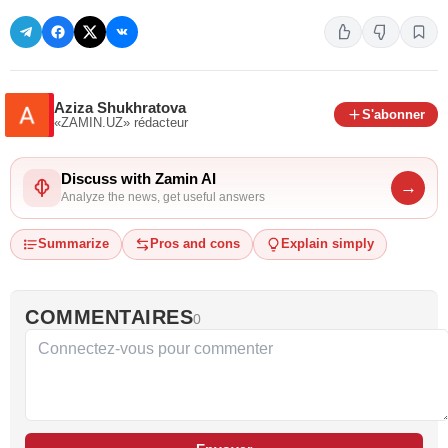
Aziza Shukhratova
S'abonner
«ZAMIN.UZ»
rédacteur
Discuss with Zamin AI
→
Analyze the news, get useful answers
Summarize
Pros and cons
Explain simply
COMMENTAIRES
0