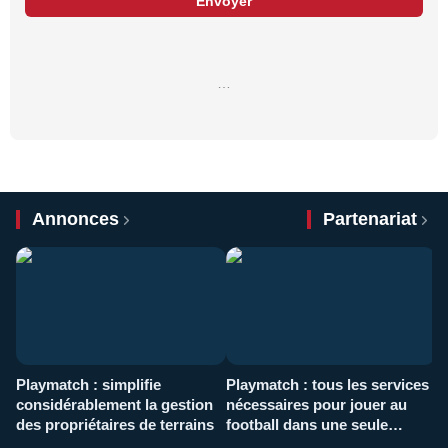
Envoyer
…
Annonces
Partenariat
Playmatch : simplifie
Playmatch : tous les services
C
considérablement la gestion
nécessaires pour jouer au
d
des propriétaires de terrains
football dans une seule
p
application
f