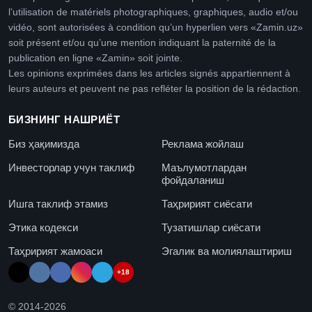
l’utilisation de matériels photographiques, graphiques, audio et/ou
vidéo, sont autorisées à condition qu’un hyperlien vers «Zamin.uz»
soit présent et/ou qu’une mention indiquant la paternité de la
publication en ligne «Zamin» soit jointe.
Les opinions exprimées dans les articles signés appartiennent à
leurs auteurs et peuvent ne pas refléter la position de la rédaction.
БИЗНИНГ НАШРИЁТ
Биз ҳақимизда
Реклама жойлаш
Инвесторлар учун таклиф
Маълумотлардан
фойдаланиш
Ишга таклиф этамиз
Таҳририят сиёсати
Этика кодекси
Тузатишлар сиёсати
Таҳририят жамоаси
Эгалик ва молиялаштириш
+18
© 2014-
2026