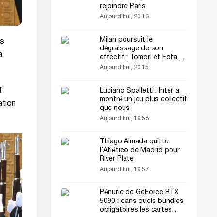
rejoindre Paris
Aujourd'hui, 20:16
Milan poursuit le
ls
dégraissage de son
a
effectif : Tomori et Fofana
placés sur la liste des
Aujourd'hui, 20:15
transferts
t
Luciano Spalletti : Inter a
montré un jeu plus collectif
ation
que nous
Aujourd'hui, 19:58
Thiago Almada quitte
l’Atlético de Madrid pour
River Plate
Aujourd'hui, 19:57
Pénurie de GeForce RTX
5090 : dans quels bundles
obligatoires les cartes