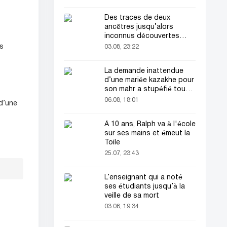
Des traces de deux
ancêtres jusqu’alors
inconnus découvertes
dans l’ADN humain
es
03.08, 23:22
La demande inattendue
d’une mariée kazakhe pour
son mahr a stupéfié tout
le monde
06.08, 18:01
 d’une
À 10 ans, Ralph va à l'école
sur ses mains et émeut la
Toile
25.07, 23:43
L’enseignant qui a noté
ses étudiants jusqu’à la
veille de sa mort
03.08, 19:34