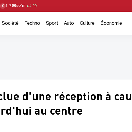
1 766
so'm
¥
▲
4,29
Société
Techno
Sport
Auto
Culture
Économie
lue d'une réception à ca
urd'hui au centre