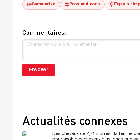
Summarize
Pros and cons
Explain simp
Commentaires
0
Envoyer
Actualités connexes
Des cheveux de 2,71 mètres : la femme c
pour avoir des cheveux plus longs que sa t