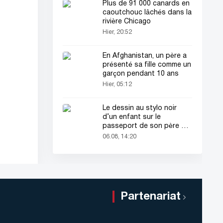
Plus de 91 000 canards en
caoutchouc lâchés dans la
rivière Chicago
Hier, 20:52
En Afghanistan, un père a
présenté sa fille comme un
garçon pendant 10 ans
Hier, 05:12
Le dessin au stylo noir
d’un enfant sur le
passeport de son père a
attiré tous les regards
06.08, 14:20
Partenariat