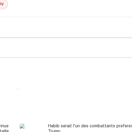
ly
…
onnue
Habib serait l’un des combattants préféré
aille
Trump