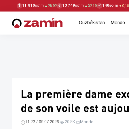
11 916
so'm
13 749
so'm
146
so'm
$
€
₽
▲
28,92
▲
32,19
▼
0,18
Ouzbékistan
Monde
La première dame exc
de son voile est aujo
11:23 / 09.07.2026
·
20.8K
·
Monde