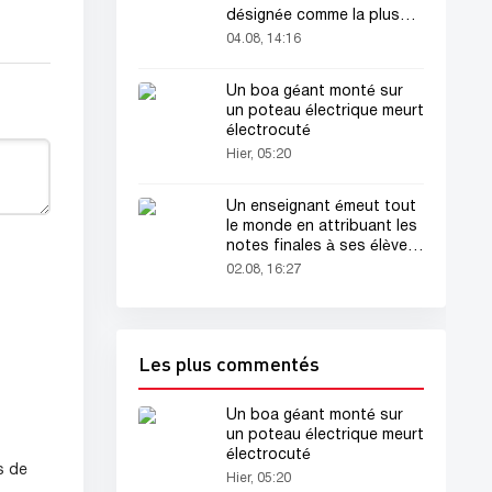
désignée comme la plus
belle femme du monde !
04.08, 14:16
Un boa géant monté sur
un poteau électrique meurt
électrocuté
Hier, 05:20
Un enseignant émeut tout
le monde en attribuant les
notes finales à ses élèves
avant sa mort
02.08, 16:27
Les plus commentés
Un boa géant monté sur
un poteau électrique meurt
électrocuté
s de
Hier, 05:20