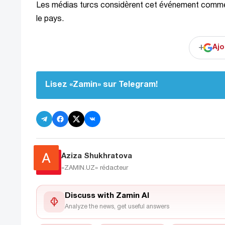
Les médias turcs considèrent cet événement comme
le pays.
+
Ajo
Lisez «Zamin» sur Telegram!
Aziza Shukhratova
«ZAMIN.UZ»
rédacteur
Discuss with Zamin AI
Analyze the news, get useful answers