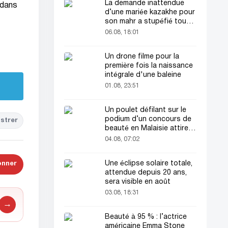
La demande inattendue
 dans
d’une mariée kazakhe pour
son mahr a stupéfié tout
le monde
06.08, 18:01
Un drone filme pour la
première fois la naissance
intégrale d'une baleine
01.08, 23:51
Un poulet défilant sur le
podium d’un concours de
strer
beauté en Malaisie attire
l’attention du public
04.08, 07:02
Une éclipse solaire totale,
onner
attendue depuis 20 ans,
sera visible en août
03.08, 18:31
→
Beauté à 95 % : l’actrice
américaine Emma Stone