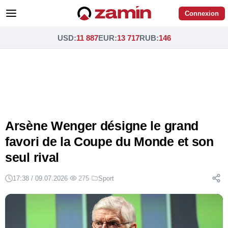
Connexion
USD
:
11 887
EUR
:
13 717
RUB
:
146
Arsène Wenger désigne le grand
favori de la Coupe du Monde et son
seul rival
17:38 / 09.07.2026
·
275
·
Sport