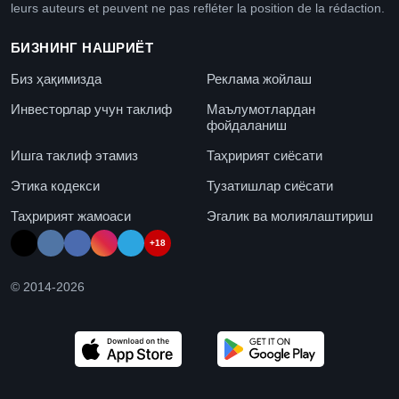
leurs auteurs et peuvent ne pas refléter la position de la rédaction.
БИЗНИНГ НАШРИЁТ
Биз ҳақимизда
Реклама жойлаш
Инвесторлар учун таклиф
Маълумотлардан
фойдаланиш
Ишга таклиф этамиз
Таҳририят сиёсати
Этика кодекси
Тузатишлар сиёсати
Таҳририят жамоаси
Эгалик ва молиялаштириш
+18
© 2014-
2026