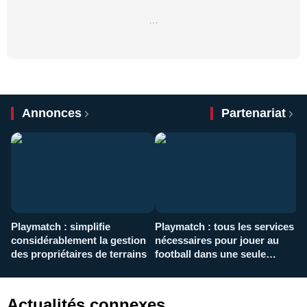
…
Annonces
Partenariat
Playmatch : simplifie
Playmatch : tous les services
C
considérablement la gestion
nécessaires pour jouer au
d
des propriétaires de terrains
football dans une seule
p
application
f
Actualités connexes