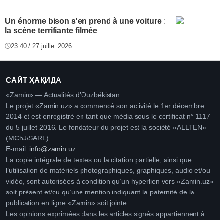
Un énorme bison s'en prend à une voiture :
la scène terrifiante filmée
23:40 / 27 juillet 2026
САЙТ ҲАҚИДА
«Zamin» — Actualités d’Ouzbékistan.
Le projet «Zamin.uz» a commencé son activité le 1er décembre
2014 et est enregistré en tant que média sous le certificat n° 1117
du 5 juillet 2016. Le fondateur du projet est la société «ALLTEN»
(MChJ/SARL).
E-mail:
info@zamin.uz
.
La copie intégrale de textes ou la citation partielle, ainsi que
l’utilisation de matériels photographiques, graphiques, audio et/ou
vidéo, sont autorisées à condition qu’un hyperlien vers «Zamin.uz»
soit présent et/ou qu’une mention indiquant la paternité de la
publication en ligne «Zamin» soit jointe.
Les opinions exprimées dans les articles signés appartiennent à