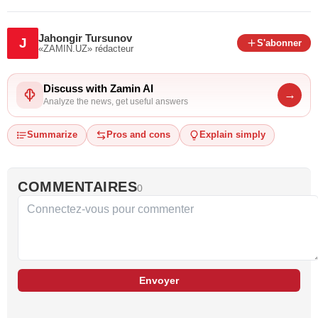
Jahongir Tursunov
J
S'abonner
«ZAMIN.UZ»
rédacteur
Discuss with Zamin AI
→
Analyze the news, get useful answers
Summarize
Pros and cons
Explain simply
COMMENTAIRES
0
Envoyer