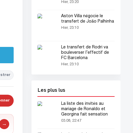
pour le 6e match
Hier, 23:20
consécutif !
Aston Villa négocie le
transfert de João Palhinha
Hier, 23:10
Le transfert de Rodri va
bouleverser l’effectif de
FC Barcelona
Hier, 23:10
strer
Les plus lus
onner
La liste des invités au
mariage de Ronaldo et
Georgina fait sensation
03.08, 22:47
→