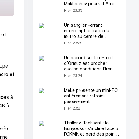
Makhachev pourrait être
organisé
Hier, 23:33
Un sanglier «errant»
interrompt le trafic du
 et
métro au centre de
Budapest
Hier, 23:29
Un accord sur le détroit
d’Ormuz est proche :
cope
quelles conditions l’Iran
acro et
impose-t-il ?
Hier, 23:24
MeLe présente un mini-PC
entièrement refroidi
uces à
passivement
 4K à
Hier, 23:21
Thriller à Tachkent : le
Bunyodkor s’incline face à
rsée.
l’OKMK et perd des points
onne