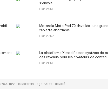
s’envole
Hier, 23:51
roidi
Motorola Moto Pad 70 dévoilée : une gran
tablette abordable
Hier, 22:52
ectement
La plateforme X modifie son système de p
des revenus pour les créateurs de conten
Hier, 21:51
 6500 mAh : le Motorola Edge 70 Pro+ dévoilé