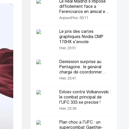
Le Real Madrid s’impose
difficilement face à
Ferencváros en amical en
Hongrie
Aujourd'hui, 00:11
Le prix des cartes
graphiques Nvidia CMP
170HX s’envole
Hier, 23:51
Démission surprise au
Pentagone : le général
chargé de coordonner
l’aide à l’Ukraine limogé !
Hier, 23:41
Evloev contre Volkanovski :
le combat principal de
l’UFC 333 se précise !
Hier, 23:36
Plan choc à l’UFC : un
supercombat Gaethje-