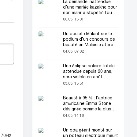
La demande inattendue
d’une mariée kazakhe pour
son mahr a stupéfié tout
le monde
06.08, 18:01
Un poulet défilant sur le
podium d’un concours de
beauté en Malaisie attire
l’attention du public
04.08, 07:02
Une éclipse solaire totale,
attendue depuis 20 ans,
sera visible en août
03.08, 18:31
Beauté à 95 % : l’actrice
américaine Emma Stone
désignée comme la plus
belle femme du monde !
04.08, 14:16
Un boa géant monté sur
un poteau électrique meurt
 170HX