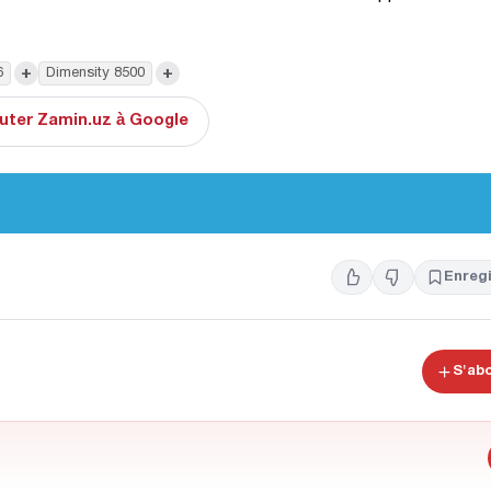
+
+
6
Dimensity 8500
uter Zamin.uz à Google
Enregi
S'ab