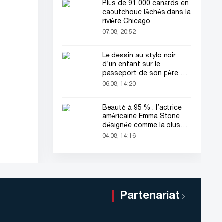
Plus de 91 000 canards en
caoutchouc lâchés dans la
rivière Chicago
07.08, 20:52
Le dessin au stylo noir
d’un enfant sur le
passeport de son père a
attiré tous les regards
06.08, 14:20
Beauté à 95 % : l’actrice
américaine Emma Stone
désignée comme la plus
belle femme du monde !
04.08, 14:16
Partenariat