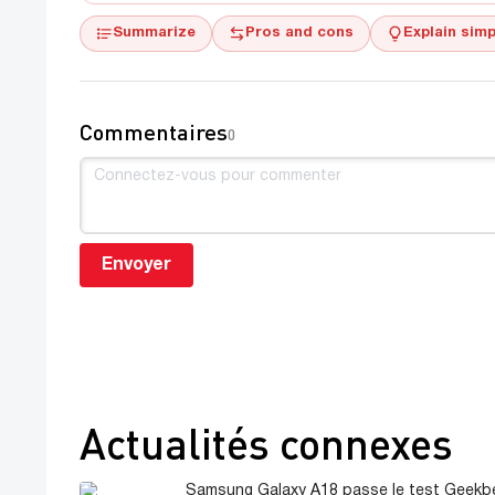
Summarize
Pros and cons
Explain simp
Commentaires
0
Envoyer
Actualités connexes
Samsung Galaxy A18 passe le test Geekb