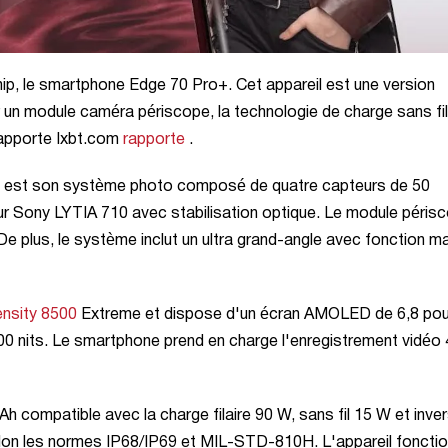
hip, le smartphone Edge 70 Pro+. Cet appareil est une version
 un module caméra périscope, la technologie de charge sans fil
 rapporte Ixbt.com
rapporte
.
ne est son système photo composé de quatre capteurs de 50
ur Sony LYTIA 710 avec stabilisation optique. Le module péris
e plus, le système inclut un ultra grand-angle avec fonction m
nsity 8500
Extreme et dispose d'un écran AMOLED de 6,8 po
200 nits. Le smartphone prend en charge l'enregistrement vidéo
 compatible avec la charge filaire 90 W, sans fil 15 W et inve
lon les normes IP68/IP69 et MIL-STD-810H. L'appareil foncti