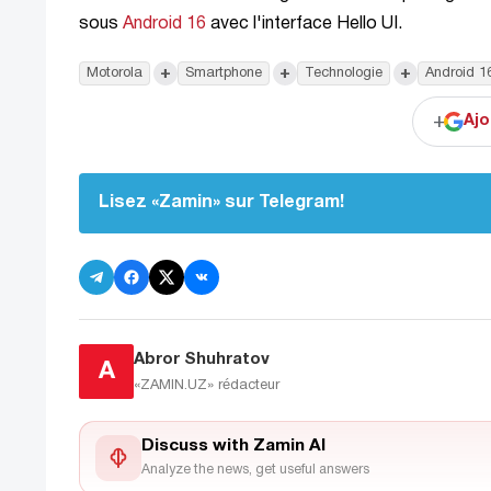
sous
Android 16
avec l'interface Hello UI.
+
+
+
Motorola
Smartphone
Technologie
Android 1
+
Ajo
Lisez «Zamin» sur Telegram!
Abror Shuhratov
A
«ZAMIN.UZ»
rédacteur
Discuss with Zamin AI
Analyze the news, get useful answers