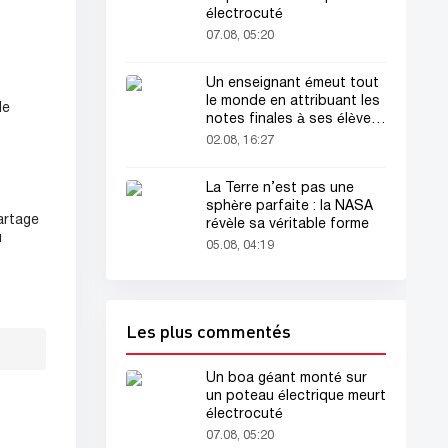
électrocuté
07.08, 05:20
Un enseignant émeut tout
le monde en attribuant les
de
notes finales à ses élèves
avant sa mort
02.08, 16:27
La Terre n’est pas une
sphère parfaite : la NASA
artage
révèle sa véritable forme
u
05.08, 04:19
Les plus commentés
Un boa géant monté sur
un poteau électrique meurt
électrocuté
07.08, 05:20