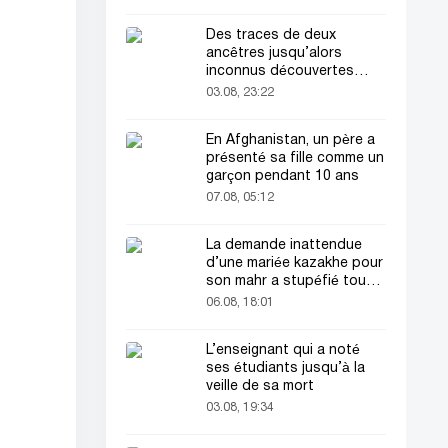
Des traces de deux
ancêtres jusqu’alors
inconnus découvertes
dans l’ADN humain
03.08, 23:22
En Afghanistan, un père a
présenté sa fille comme un
garçon pendant 10 ans
07.08, 05:12
La demande inattendue
d’une mariée kazakhe pour
son mahr a stupéfié tout
le monde
06.08, 18:01
L’enseignant qui a noté
ses étudiants jusqu’à la
veille de sa mort
03.08, 19:34