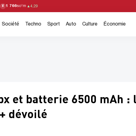
1 766
so'm
¥
▲
4,29
Société
Techno
Sport
Auto
Culture
Économie
x et batterie 6500 mAh : 
+ dévoilé