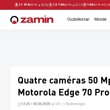
11 916
so'm
13 749
so'm
146
so'm
$
€
₽
▲
28,92
▲
32,19
▼
0,18
Ouzbékistan
Monde
Quatre caméras 50 Mp
Motorola Edge 70 Pro
12:25 / 04.06.2026
·
587
·
Technologie