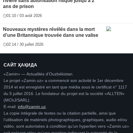
rivière sans autorisation risque jusqu'à 2
ans de prison
01:10 / 03 août 2026
Nouveaux mystères révélés dans la mort
d'une Britannique trouvée dans une valise
02:14 / 30 juillet 2026
САЙТ ҲАҚИДА
«Zamin» — Actualités d’Ouzbékistan.
Le projet «Zamin.uz» a commencé son activité le 1er décembre
2014 et est enregistré en tant que média sous le certificat n° 1117
du 5 juillet 2016. Le fondateur du projet est la société «ALLTEN»
(MChJ/SARL).
E-mail:
info@zamin.uz
.
La copie intégrale de textes ou la citation partielle, ainsi que
l’utilisation de matériels photographiques, graphiques, audio et/ou
vidéo, sont autorisées à condition qu’un hyperlien vers «Zamin.uz»
soit présent et/ou qu’une mention indiquant la paternité de la