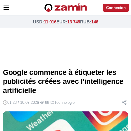
Connexion
USD
:
11 916
EUR
:
13 749
RUB
:
146
Google commence à étiqueter les
publicités créées avec l'intelligence
artificielle
01:23 / 10.07.2026
·
89
·
Technologie