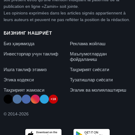
publication en ligne «Zamin» soit jointe.
Les opinions exprimées dans les articles signés appartiennent à
leurs auteurs et peuvent ne pas refléter la position de la rédaction.
БИЗНИНГ НАШРИЁТ
Биз ҳақимизда
Реклама жойлаш
Инвесторлар учун таклиф
Маълумотлардан
фойдаланиш
Ишга таклиф этамиз
Таҳририят сиёсати
Этика кодекси
Тузатишлар сиёсати
Таҳририят жамоаси
Эгалик ва молиялаштириш
+18
© 2014-
2026