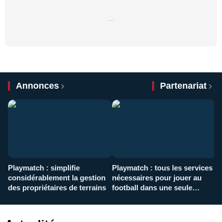
…
Annonces
Partenariat
Playmatch : simplifie
Playmatch : tous les services
C
considérablement la gestion
nécessaires pour jouer au
d
des propriétaires de terrains
football dans une seule
p
application
f