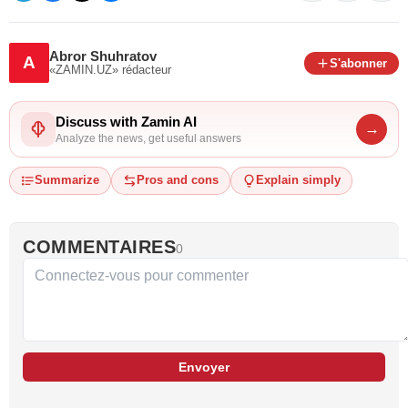
Abror Shuhratov
A
S'abonner
«ZAMIN.UZ»
rédacteur
Discuss with Zamin AI
→
Analyze the news, get useful answers
Summarize
Pros and cons
Explain simply
COMMENTAIRES
0
Envoyer