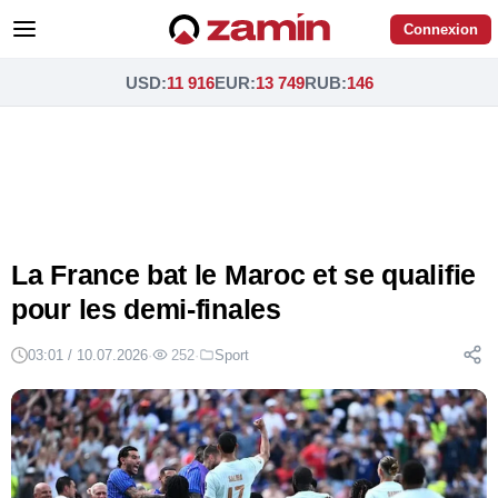
Connexion
USD
:
11 916
EUR
:
13 749
RUB
:
146
La France bat le Maroc et se qualifie
pour les demi-finales
03:01 / 10.07.2026
·
252
·
Sport