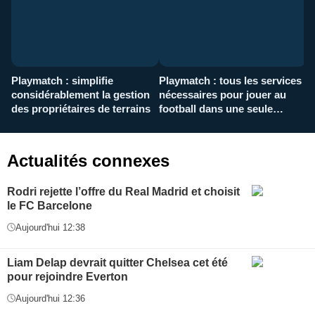
Playmatch : simplifie
Playmatch : tous les services
C
considérablement la gestion
nécessaires pour jouer au
d
des propriétaires de terrains
football dans une seule
p
application
f
Actualités connexes
Rodri rejette l’offre du Real Madrid et choisit
le FC Barcelone
Aujourd'hui 12:38
Liam Delap devrait quitter Chelsea cet été
pour rejoindre Everton
Aujourd'hui 12:36