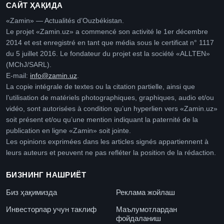
САЙТ ҲАҚИДА
«Zamin» — Actualités d’Ouzbékistan.
Le projet «Zamin.uz» a commencé son activité le 1er décembre
2014 et est enregistré en tant que média sous le certificat n° 1117
du 5 juillet 2016. Le fondateur du projet est la société «ALLTEN»
(MChJ/SARL).
E-mail:
info@zamin.uz
.
La copie intégrale de textes ou la citation partielle, ainsi que
l’utilisation de matériels photographiques, graphiques, audio et/ou
vidéo, sont autorisées à condition qu’un hyperlien vers «Zamin.uz»
soit présent et/ou qu’une mention indiquant la paternité de la
publication en ligne «Zamin» soit jointe.
Les opinions exprimées dans les articles signés appartiennent à
leurs auteurs et peuvent ne pas refléter la position de la rédaction.
БИЗНИНГ НАШРИЁТ
Биз ҳақимизда
Реклама жойлаш
Инвесторлар учун таклиф
Маълумотлардан
фойдаланиш