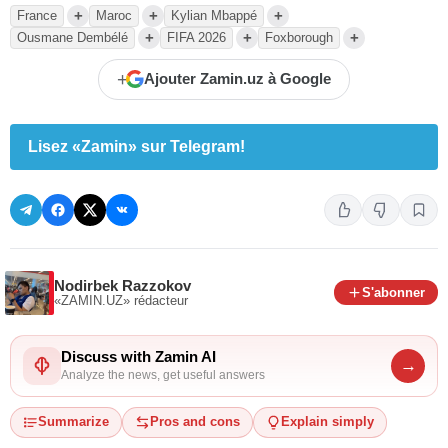
+
+
+
France
Maroc
Kylian Mbappé
+
+
+
Ousmane Dembélé
FIFA 2026
Foxborough
+
Ajouter Zamin.uz à Google
Lisez «Zamin» sur Telegram!
Nodirbek Razzokov
S'abonner
«ZAMIN.UZ»
rédacteur
Discuss with Zamin AI
→
Analyze the news, get useful answers
Summarize
Pros and cons
Explain simply