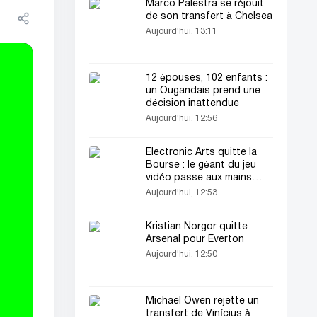
Marco Palestra se réjouit
de son transfert à Chelsea
Aujourd'hui, 13:11
12 épouses, 102 enfants :
un Ougandais prend une
décision inattendue
Aujourd'hui, 12:56
Electronic Arts quitte la
Bourse : le géant du jeu
vidéo passe aux mains
d’intérêts privés
Aujourd'hui, 12:53
Kristian Norgor quitte
Arsenal pour Everton
Aujourd'hui, 12:50
Michael Owen rejette un
transfert de Vinícius à