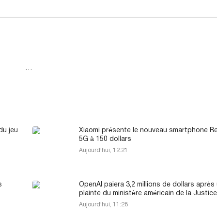
…
du jeu
Xiaomi présente le nouveau smartphone R
5G à 150 dollars
Aujourd'hui, 12:21
s
OpenAI paiera 3,2 millions de dollars après
plainte du ministère américain de la Justice
Aujourd'hui, 11:28