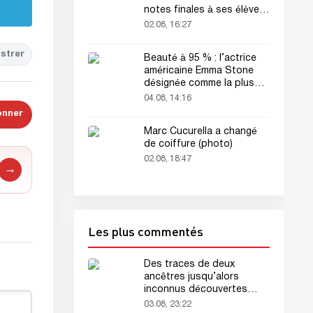
notes finales à ses élèves
avant sa mort
02.08, 16:27
strer
Beauté à 95 % : l’actrice
américaine Emma Stone
désignée comme la plus
belle femme du monde !
04.08, 14:16
onner
Marc Cucurella a changé
de coiffure (photo)
02.08, 18:47
→
Les plus commentés
Des traces de deux
ancêtres jusqu’alors
inconnus découvertes
dans l’ADN humain
03.08, 23:22