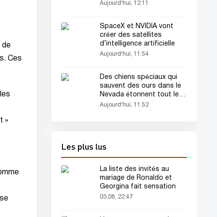
Aujourd'hui, 12:11
SpaceX et NVIDIA vont
créer des satellites
d’intelligence artificielle
e de
Aujourd'hui, 11:54
es. Ces
Des chiens spéciaux qui
sauvent des ours dans le
 les
Nevada étonnent tout le
monde
Aujourd'hui, 11:52
t »
Les plus lus
La liste des invités au
 comme
mariage de Ronaldo et
Georgina fait sensation
03.08, 22:47
ise