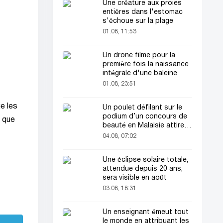
Une créature aux proies
entières dans l'estomac
s'échoue sur la plage
01.08, 11:53
Un drone filme pour la
première fois la naissance
intégrale d'une baleine
01.08, 23:51
e les
Un poulet défilant sur le
podium d’un concours de
e que
beauté en Malaisie attire
l’attention du public
04.08, 07:02
Une éclipse solaire totale,
attendue depuis 20 ans,
sera visible en août
03.08, 18:31
Un enseignant émeut tout
le monde en attribuant les