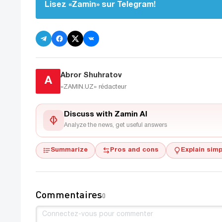
Lisez «Zamin» sur Telegram!
Abror Shuhratov
A
«ZAMIN.UZ»
rédacteur
Discuss with Zamin AI
Analyze the news, get useful answers
Summarize
Pros and cons
Explain simp
Commentaires
0