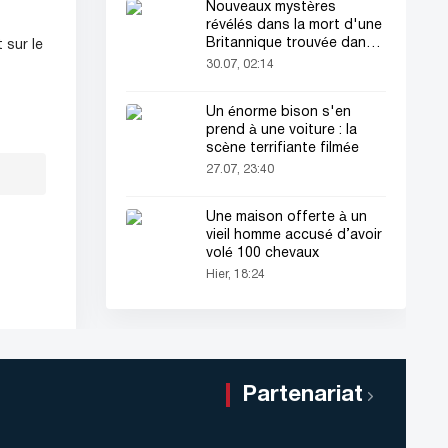
Nouveaux mystères
révélés dans la mort d'une
Britannique trouvée dans
 sur le
une valise
30.07, 02:14
Un énorme bison s'en
prend à une voiture : la
scène terrifiante filmée
27.07, 23:40
Une maison offerte à un
vieil homme accusé d’avoir
volé 100 chevaux
Hier, 18:24
Partenariat