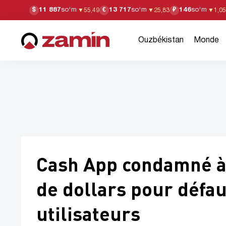
11 887
so'm
13 717
so'm
146
so'm
$
€
₽
▼
55,49
▼
25,83
▼
1,05
Ouzbékistan
Monde
Cash App condamné à
de dollars pour défau
utilisateurs