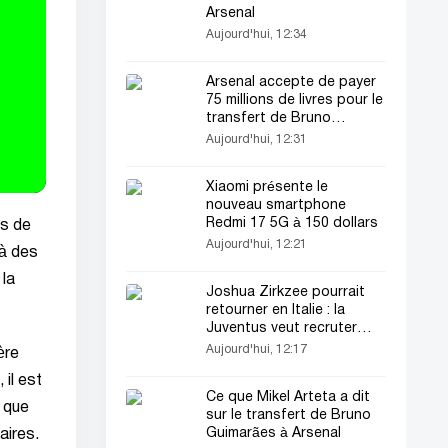
Arsenal
Aujourd'hui, 12:34
Arsenal accepte de payer
75 millions de livres pour le
transfert de Bruno
Guimarães
Aujourd'hui, 12:31
Xiaomi présente le
nouveau smartphone
Redmi 17 5G à 150 dollars
és de
Aujourd'hui, 12:21
 à des
 la
Joshua Zirkzee pourrait
retourner en Italie : la
Juventus veut recruter
l'attaquant en prêt
Aujourd'hui, 12:17
ère
il est
Ce que Mikel Arteta a dit
n que
sur le transfert de Bruno
Guimarães à Arsenal
aires.