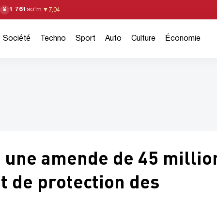
1 761
so'm
¥
▼
7,04
Société
Techno
Sport
Auto
Culture
Économie
 une amende de 45 millio
t de protection des