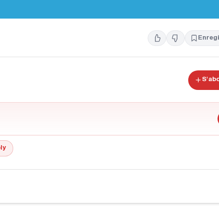
Enregi
S'ab
ly