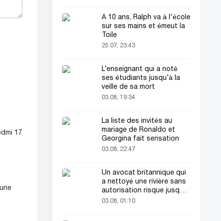
À 10 ans, Ralph va à l'école
sur ses mains et émeut la
Toile
25.07, 23:43
L’enseignant qui a noté
ses étudiants jusqu’à la
veille de sa mort
03.08, 19:34
La liste des invités au
mariage de Ronaldo et
edmi 17
Georgina fait sensation
03.08, 22:47
Un avocat britannique qui
a nettoyé une rivière sans
 une
autorisation risque jusqu'à
2 ans de prison
03.08, 01:10