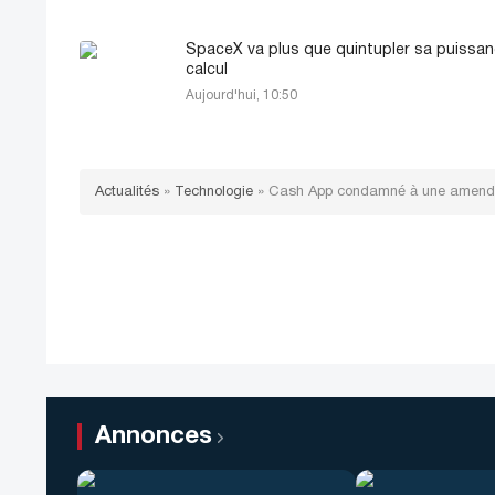
SpaceX va plus que quintupler sa puissa
calcul
Aujourd'hui, 10:50
Actualités
»
Technologie
»
Cash App condamné à une amende de
Annonces