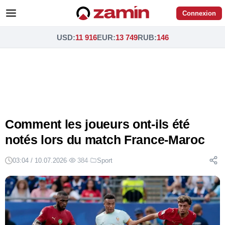
Connexion
USD
:
11 916
EUR
:
13 749
RUB
:
146
Comment les joueurs ont-ils été
notés lors du match France-Maroc
03:04 / 10.07.2026
·
384
·
Sport