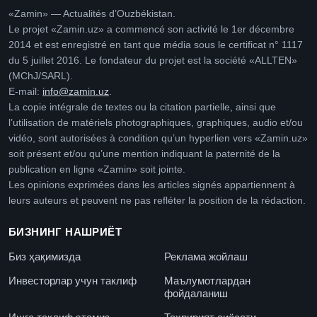
«Zamin» — Actualités d’Ouzbékistan.
Le projet «Zamin.uz» a commencé son activité le 1er décembre
2014 et est enregistré en tant que média sous le certificat n° 1117
du 5 juillet 2016. Le fondateur du projet est la société «ALLTEN»
(MChJ/SARL).
E-mail:
info@zamin.uz
.
La copie intégrale de textes ou la citation partielle, ainsi que
l’utilisation de matériels photographiques, graphiques, audio et/ou
vidéo, sont autorisées à condition qu’un hyperlien vers «Zamin.uz»
soit présent et/ou qu’une mention indiquant la paternité de la
publication en ligne «Zamin» soit jointe.
Les opinions exprimées dans les articles signés appartiennent à
leurs auteurs et peuvent ne pas refléter la position de la rédaction.
БИЗНИНГ НАШРИЁТ
Биз ҳақимизда
Реклама жойлаш
Инвесторлар учун таклиф
Маълумотлардан
фойдаланиш