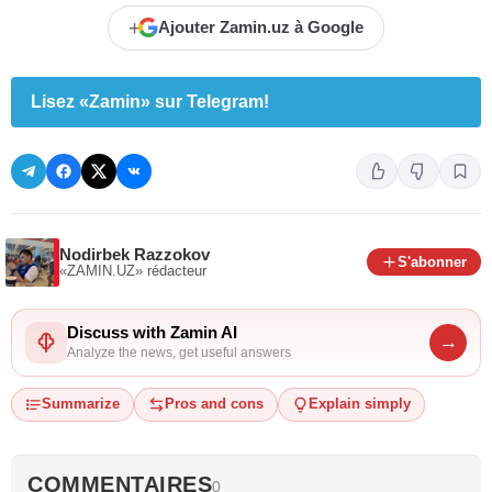
+
Ajouter Zamin.uz à Google
Lisez «Zamin» sur Telegram!
Nodirbek Razzokov
S'abonner
«ZAMIN.UZ»
rédacteur
Discuss with Zamin AI
→
Analyze the news, get useful answers
Summarize
Pros and cons
Explain simply
COMMENTAIRES
0