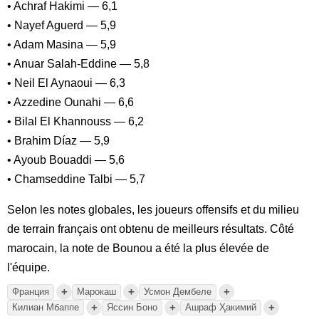
• Achraf Hakimi — 6,1
• Nayef Aguerd — 5,9
• Adam Masina — 5,9
• Anuar Salah-Eddine — 5,8
• Neil El Aynaoui — 6,3
• Azzedine Ounahi — 6,6
• Bilal El Khannouss — 6,2
• Brahim Díaz — 5,9
• Ayoub Bouaddi — 5,6
• Chamseddine Talbi — 5,7
Selon les notes globales, les joueurs offensifs et du milieu
de terrain français ont obtenu de meilleurs résultats. Côté
marocain, la note de Bounou a été la plus élevée de
l'équipe.
+
+
+
Франция
Марокаш
Усмон Дембеле
+
+
+
Килиан Мбаппе
Яссин Боно
Ашраф Ҳакимий