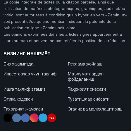
La copie intégrale de textes ou la citation partielle, ainsi que
l’utilisation de matériels photographiques, graphiques, audio et/ou
vidéo, sont autorisées à condition qu’un hyperlien vers «Zamin.uz»
soit présent et/ou qu’une mention indiquant la paternité de la
publication en ligne «Zamin» soit jointe.
Les opinions exprimées dans les articles signés appartiennent à
leurs auteurs et peuvent ne pas refléter la position de la rédaction.
БИЗНИНГ НАШРИЁТ
Биз ҳақимизда
Реклама жойлаш
Инвесторлар учун таклиф
Маълумотлардан
фойдаланиш
Ишга таклиф этамиз
Таҳририят сиёсати
Этика кодекси
Тузатишлар сиёсати
Таҳририят жамоаси
Эгалик ва молиялаштириш
+18