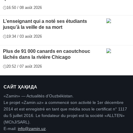
16:50 / 08 août 2026
L’enseignant qui a noté ses étudiants
jusqu’à la veille de sa mort
19:34 / 03 août 2026
Plus de 91 000 canards en caoutchouc
lâchés dans la rivière Chicago
20:52 / 07 août 2026
САЙТ ҲАҚИДА
«Zamin» — Actualités d’Ouzbékistan.
Le projet «Zamin.uz» a commencé son activité le 1er décembre
2014 et est enregistré en tant que média sous le certificat n° 1117
du 5 juillet 2016. Le fondateur du projet est la société «ALLTEN»
(MChJ/SARL).
E-mail:
info@zamin.uz
.