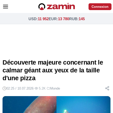
Connexion
USD
:
11 952
EUR
:
13 780
RUB
:
145
Découverte majeure concernant le
calmar géant aux yeux de la taille
d'une pizza
02:25 / 10.07.2026
·
5.2K
·
Monde