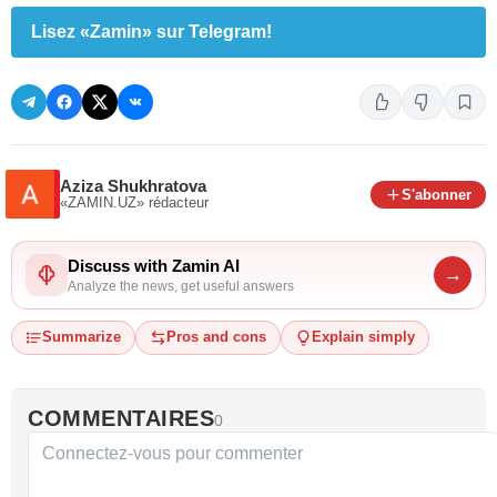
Lisez «Zamin» sur Telegram!
Aziza Shukhratova
S'abonner
«ZAMIN.UZ»
rédacteur
Discuss with Zamin AI
→
Analyze the news, get useful answers
Summarize
Pros and cons
Explain simply
COMMENTAIRES
0