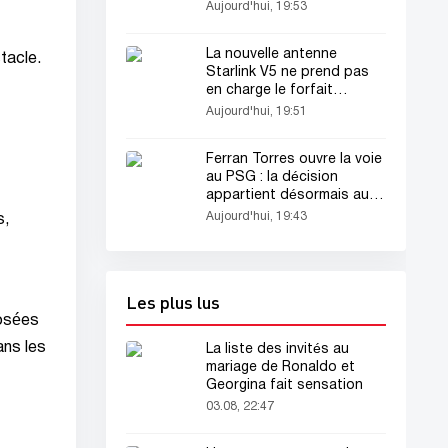
Aujourd'hui, 19:53
La nouvelle antenne
stacle.
Starlink V5 ne prend pas
en charge le forfait
Standby Mode
Aujourd'hui, 19:51
économique
Ferran Torres ouvre la voie
au PSG : la décision
appartient désormais au
FC Barcelone...
Aujourd'hui, 19:43
s,
Les plus lus
posées
ans les
La liste des invités au
mariage de Ronaldo et
Georgina fait sensation
03.08, 22:47