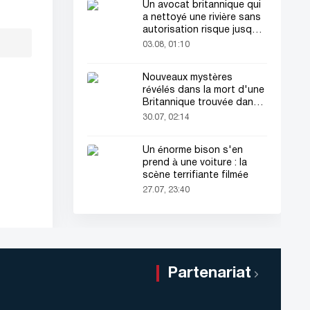
Un avocat britannique qui
a nettoyé une rivière sans
autorisation risque jusqu'à
2 ans de prison
03.08, 01:10
Nouveaux mystères
révélés dans la mort d'une
Britannique trouvée dans
une valise
30.07, 02:14
Un énorme bison s'en
prend à une voiture : la
scène terrifiante filmée
27.07, 23:40
Partenariat