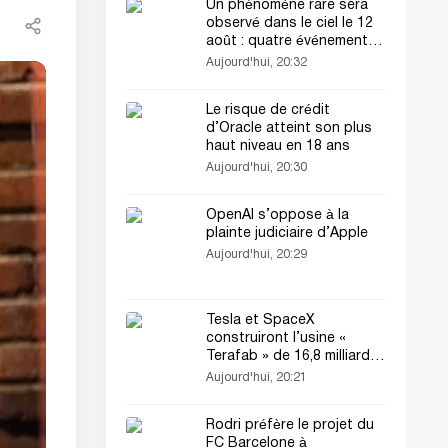
Un phénomène rare sera
observé dans le ciel le 12
août : quatre événements
simultanés
Aujourd'hui, 20:32
Le risque de crédit
d’Oracle atteint son plus
haut niveau en 18 ans
Aujourd'hui, 20:30
OpenAI s’oppose à la
plainte judiciaire d’Apple
Aujourd'hui, 20:29
Tesla et SpaceX
construiront l’usine «
Terafab » de 16,8 milliards
de dollars au Texas
Aujourd'hui, 20:21
Rodri préfère le projet du
FC Barcelone à