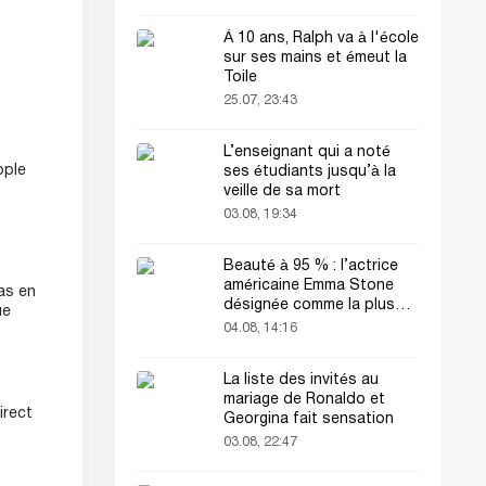
À 10 ans, Ralph va à l'école
sur ses mains et émeut la
Toile
25.07, 23:43
L’enseignant qui a noté
pple
ses étudiants jusqu’à la
veille de sa mort
03.08, 19:34
Beauté à 95 % : l’actrice
américaine Emma Stone
as en
désignée comme la plus
ue
belle femme du monde !
04.08, 14:16
La liste des invités au
mariage de Ronaldo et
irect
Georgina fait sensation
03.08, 22:47