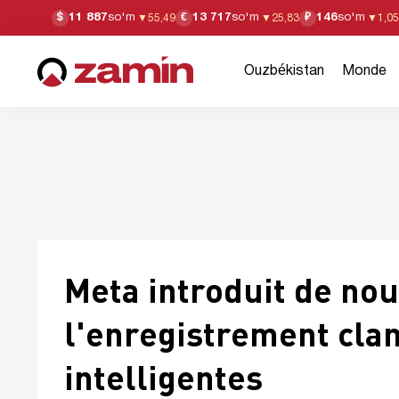
11 887
so'm
13 717
so'm
146
so'm
$
€
₽
▼
55,49
▼
25,83
▼
1,05
Ouzbékistan
Monde
Meta introduit de nou
l'enregistrement clan
intelligentes