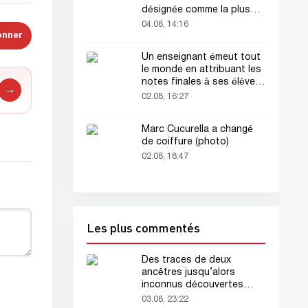
désignée comme la plus
belle femme du monde !
04.08, 14:16
onner
Un enseignant émeut tout
le monde en attribuant les
notes finales à ses élèves
→
avant sa mort
02.08, 16:27
Marc Cucurella a changé
de coiffure (photo)
02.08, 18:47
Les plus commentés
Des traces de deux
ancêtres jusqu’alors
inconnus découvertes
dans l’ADN humain
03.08, 23:22