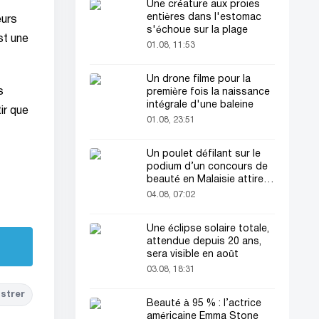
Une créature aux proies
entières dans l'estomac
eurs
s'échoue sur la plage
st une
01.08, 11:53
Un drone filme pour la
s
première fois la naissance
intégrale d'une baleine
ir que
01.08, 23:51
Un poulet défilant sur le
podium d’un concours de
beauté en Malaisie attire
l’attention du public
04.08, 07:02
Une éclipse solaire totale,
attendue depuis 20 ans,
sera visible en août
03.08, 18:31
strer
Beauté à 95 % : l’actrice
américaine Emma Stone