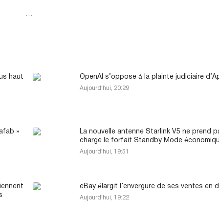
…
lus haut
OpenAI s’oppose à la plainte judiciaire d’A
Aujourd'hui, 20:29
afab »
La nouvelle antenne Starlink V5 ne prend p
charge le forfait Standby Mode économiq
Aujourd'hui, 19:51
iennent
eBay élargit l’envergure de ses ventes en d
s
Aujourd'hui, 19:22