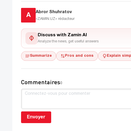
Abror Shuhratov
A
«ZAMIN.UZ»
rédacteur
Discuss with Zamin AI
Analyze the news, get useful answers
Summarize
Pros and cons
Explain simp
Commentaires
0
Envoyer