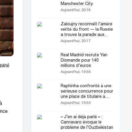
Manchester City
Aujourd'hui, 20:18
Zaloujny reconnaît l’amère
vérité du front — la Russie
a trouvé la parade aux
armes de l’OTAN
Aujourd'hui, 20:17
Real Madrid recrute Yan
Diomande pour 140
millions d’euros
ilité
Aujourd'hui, 19:56
Raphinha confronté à une
sérieuse concurrence pour
une place de titulaire à
Barcelona
Aujourd'hui, 19:53
 à
ance
« J’en ai déjà parlé » :
Cannavaro évoque le
problème de l’Ouzbékistan