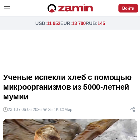
Войти
USD
:
11 952
EUR
:
13 780
RUB
:
145
Ученые испекли хлеб с помощью
микроорганизмов из 5000-летней
мумии
23:10 / 06.06.2026
·
25.1K
·
Мир