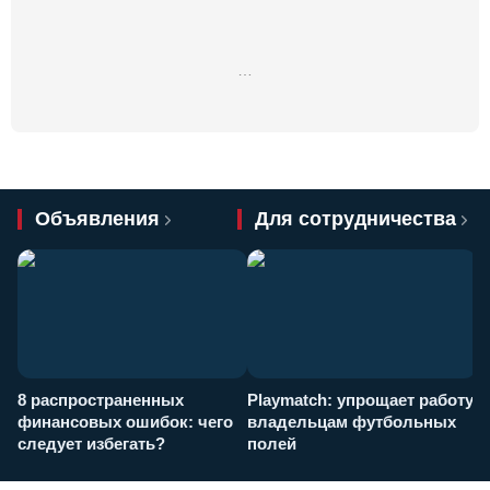
…
Объявления
Для сотрудничества
8 распространенных
Playmatch: упрощает работу
P
финансовых ошибок: чего
владельцам футбольных
н
следует избегать?
полей
и
п