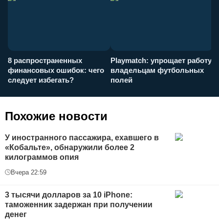
8 распространенных
Playmatch: упрощает работу
P
финансовых ошибок: чего
владельцам футбольных
н
следует избегать?
полей
и
п
Похожие новости
У иностранного пассажира, ехавшего в
«Кобальте», обнаружили более 2
килограммов опия
Вчера 22:59
3 тысячи долларов за 10 iPhone:
таможенник задержан при получении
денег