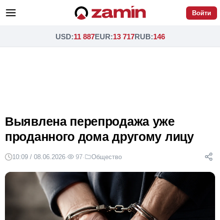
Войти
USD
:
11 887
EUR
:
13 717
RUB
:
146
Выявлена перепродажа уже
проданного дома другому лицу
10:09 / 08.06.2026
·
97
·
Общество