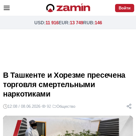
Войти
USD
:
11 916
EUR
:
13 749
RUB
:
146
В Ташкенте и Хорезме пресечена
торговля смертельными
наркотиками
12:08 / 08.06.2026
·
92
·
Общество