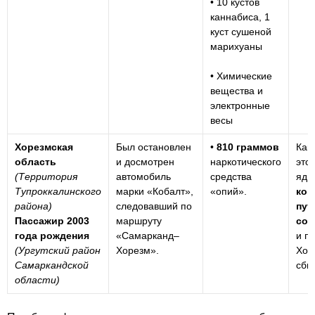
• 10 кустов
каннабиса, 1
куст сушеной
марихуаны
• Химические
вещества и
электронные
весы
Хорезмская
Был остановлен
•
810 граммов
Как
область
и досмотрен
наркотического
это
(Территория
автомобиль
средства
яд
Тупроккалинского
марки «Кобалт»,
«опий».
кон
района)
следовавший по
пут
Пассажир 2003
маршруту
сос
года рождения
«Самарканд–
и п
(Ургутский район
Хорезм».
Хор
Самаркандской
сбы
области)