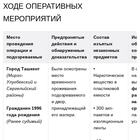
ХОДЕ ОПЕРАТИВНЫХ
МЕРОПРИЯТИЙ
Место
Предпринятые
Состав
Ист
проведения
действия и
изъятых
обс
операции и
обнаруженные
незаконных
сов
подозреваемые
доказательства
предметов
пре
Город Ташкент
Были осмотрены
•
В с
(Мирзо-
место
Наркотическое
нал
Улугбекский и
временного
вещество в
выр
Сергелийский
проживания
пластиковой
фас
районы)
подозреваемого
емкости
рас
и двор,
нар
Гражданин 1996
принадлежащий
• 300 зип-
сре
года рождения
его матери.
пакетов и
лаб
(Ранее судимый)
изоляционные
усл
ленты