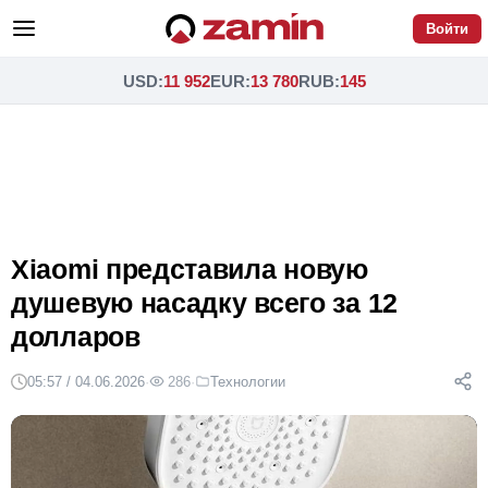
Войти
USD
:
11 952
EUR
:
13 780
RUB
:
145
Xiaomi представила новую
душевую насадку всего за 12
долларов
05:57 / 04.06.2026
·
286
·
Технологии