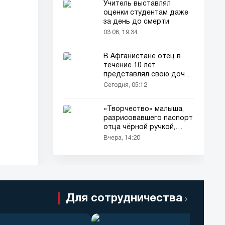
Учитель выставлял
оценки студентам даже
за день до смерти
03.08, 19:34
В Афганистане отец в
течение 10 лет
представлял свою дочь
окружающим как
Сегодня, 05:12
мальчика
«Творчество» малыша,
разрисовавшего паспорт
отца чёрной ручкой,
привлекло всеобщее
Вчера, 14:20
внимание
Для сотрудничества