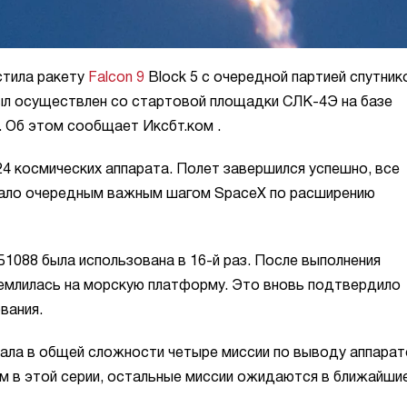
стила ракету
Falcon 9
Block 5 с очередной партией спутник
был осуществлен со стартовой площадки СЛК-4Э на базе
. Об этом сообщает Иксбт.ком
.
24 космических аппарата. Полет завершился успешно, все
стало очередным важным шагом SpaceX по расширению
Б1088 была использована в 16-й раз. После выполнения
землилась на морскую платформу. Это вновь подтвердило
вания.
вала в общей сложности четыре миссии по выводу аппара
вым в этой серии, остальные миссии ожидаются в ближайшие