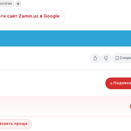
+
ологии
те сайт Zamin.uz в Google
Сохр
Подписа
яснить проще