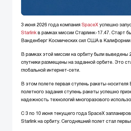
3 июня 2026 года компания
SpaceX
успешно запу
Starlink
в рамках миссии Старлинк-17.47. Старт 
Ванденберг Космических сил США в Калифорнии
В рамках этой миссии на орбиту были выведены 
спутники размещены на заданной орбите. Это 
глобальной интернет-сети.
В этом полете первая ступень ракеты-носителя 
полетного задания ступень ракеты успешно при
надежность технологий многоразового использо
С 3 по 10 июня текущего года SpaceX запланиро
Starlink на орбиту. Сегодняшний полет стал пер