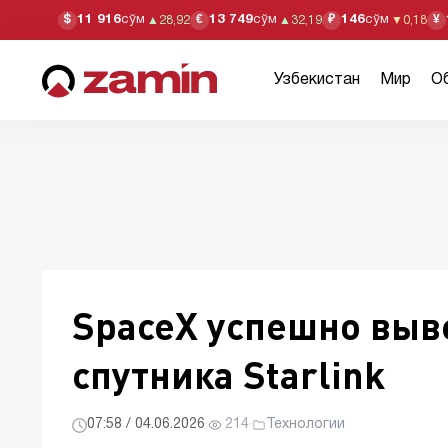
11 916
сўм
13 749
сўм
146
сўм
$
€
₽
¥
▲
28,92
▲
32,19
▼
0,18
Узбекистан
Мир
О
SpaceX успешно выве
спутника Starlink
07:58 / 04.06.2026
·
214
·
Технологии