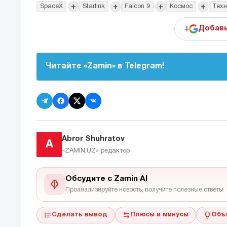
+
+
+
+
SpaceX
Starlink
Falcon 9
Космос
Техн
+
Добавь
Читайте «Zamin» в Telegram!
Abror Shuhratov
A
«ZAMIN.UZ»
редактор
Обсудите с Zamin AI
Проанализируйте новость, получите полезные ответы
Сделать вывод
Плюсы и минусы
Объ