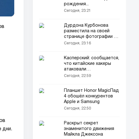
рождения...
Сегодня, 23:21
Дурдона Курбонова
ов
разместила на своей
странице фотографии из
детства (фото)
Сегодня, 23:16
Касперский: сообщается,
что китайские хакеры
атаковали
государственные органы
Сегодня, 22:59
Узбекистана
Планшет Honor MagicПад
4 обошёл конкурентов
Apple и Samsung
Сегодня, 22:50
тов
Раскрыт секрет
знаменитого движения
 дни.
Майкла Джексона