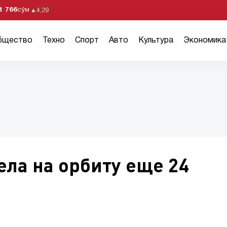
1 766
сўм
▲
4,29
бщество
Техно
Спорт
Авто
Культура
Экономика
ла на орбиту еще 24