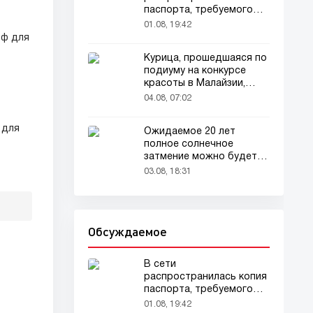
паспорта, требуемого
для домашних животных
01.08, 19:42
рф для
Курица, прошедшаяся по
подиуму на конкурсе
красоты в Малайзии,
привлекла внимание
04.08, 07:02
зрителей
 для
Ожидаемое 20 лет
полное солнечное
затмение можно будет
наблюдать в августе
03.08, 18:31
Обсуждаемое
В сети
распространилась копия
паспорта, требуемого
для домашних животных
01.08, 19:42