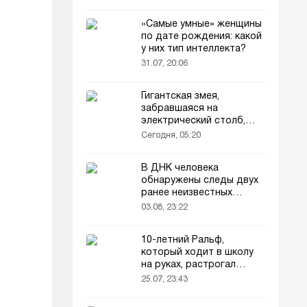
«Самые умные» женщины
по дате рождения: какой
у них тип интеллекта?
31.07, 20:06
Гигантская змея,
забравшаяся на
электрический столб,
погибла от удара током
Сегодня, 05:20
В ДНК человека
обнаружены следы двух
ранее неизвестных
предков
03.08, 23:22
10-летний Ральф,
который ходит в школу
на руках, растрогал
пользователей соцсетей
25.07, 23:43