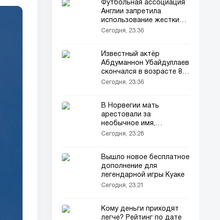
Футбольная ассоциация
Англии запретила
использование жестких
стен вокруг полей
Сегодня, 23:36
Известный актёр
Абдуманнон Убайдуллаев
скончался в возрасте 86
лет
Сегодня, 23:36
В Норвегии мать
арестовали за
необычное имя,
выбранное для сына
Сегодня, 23:28
Вышло новое бесплатное
дополнение для
легендарной игры Куаке
Сегодня, 23:21
Кому деньги приходят
легче? Рейтинг по дате