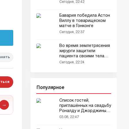
Сегодня, 22:42
Бавария победила Астон
Виллу в товарищеском
матче в Гонконге
Сегодня, 22:37
Во время землетрясения
хирурги защитили
пациента своими телами
анить
(видео)
Сегодня, 22:24
ться
Популярное
Список гостей,
→
приглашённых на свадьбу
Роналду и Джорджины,
вызвал ажиотаж
03.08, 22:47