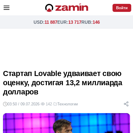
Войти
USD
:
11 887
EUR
:
13 717
RUB
:
146
Стартап Lovable удваивает свою
оценку, достигая 13,2 миллиарда
долларов
03:50 / 09.07.2026
·
142
·
Технологии