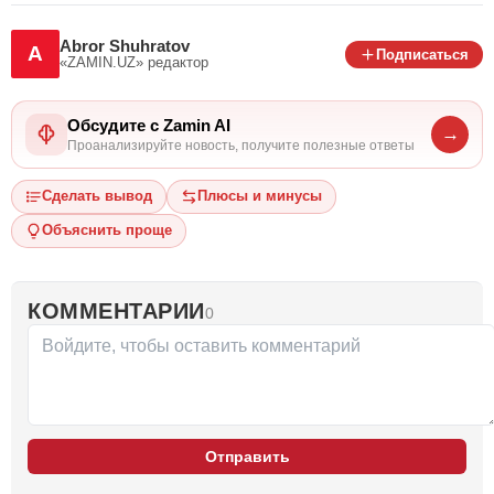
Abror Shuhratov
A
Подписаться
«ZAMIN.UZ»
редактор
Обсудите с Zamin AI
→
Проанализируйте новость, получите полезные ответы
Сделать вывод
Плюсы и минусы
Объяснить проще
КОММЕНТАРИИ
0
Отправить