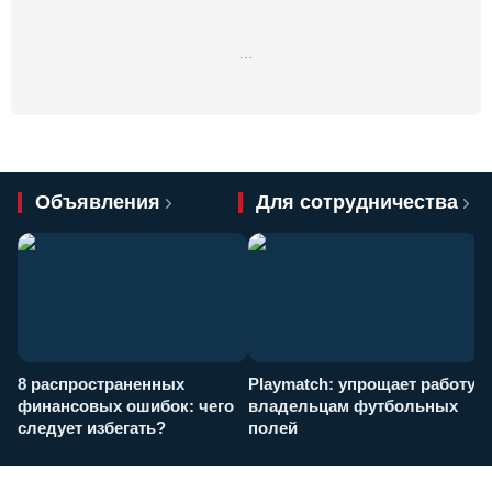
…
Объявления
Для сотрудничества
8 распространенных
Playmatch: упрощает работу
P
финансовых ошибок: чего
владельцам футбольных
н
следует избегать?
полей
и
п