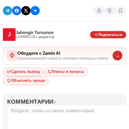
Jahongir Tursunov
J
Подписаться
«ZAMIN.UZ»
редактор
Обсудите с Zamin AI
→
Проанализируйте новость, получите полезные ответы
Сделать вывод
Плюсы и минусы
Объяснить проще
КОММЕНТАРИИ
0