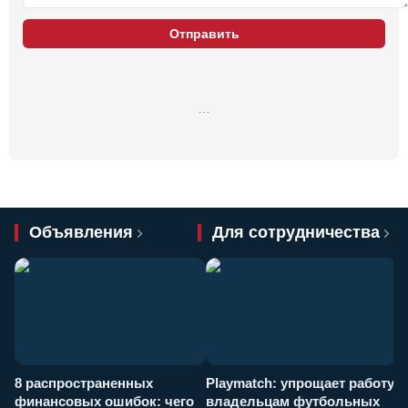
Отправить
…
Объявления
Для сотрудничества
8 распространенных
Playmatch: упрощает работу
P
финансовых ошибок: чего
владельцам футбольных
н