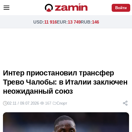
Войти
USD
:
11 916
EUR
:
13 749
RUB
:
146
Интер приостановил трансфер
Трево Чалобы: в Италии заключен
неожиданный союз
02:11 / 09.07.2026
·
167
·
Спорт