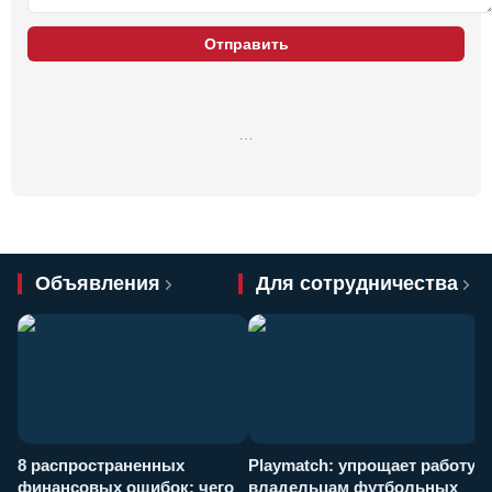
Отправить
…
Объявления
Для сотрудничества
8 распространенных
Playmatch: упрощает работу
P
финансовых ошибок: чего
владельцам футбольных
н