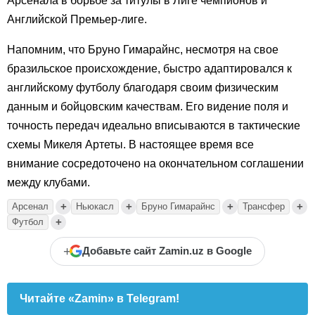
Арсенала в борьбе за титулы в Лиге чемпионов и
Английской Премьер-лиге.
Напомним, что Бруно Гимарайнс, несмотря на свое
бразильское происхождение, быстро адаптировался к
английскому футболу благодаря своим физическим
данным и бойцовским качествам. Его видение поля и
точность передач идеально вписываются в тактические
схемы Микеля Артеты. В настоящее время все
внимание сосредоточено на окончательном соглашении
между клубами.
+
+
+
+
Арсенал
Ньюкасл
Бруно Гимарайнс
Трансфер
+
Футбол
+
Добавьте сайт Zamin.uz в Google
Читайте «Zamin» в Telegram!