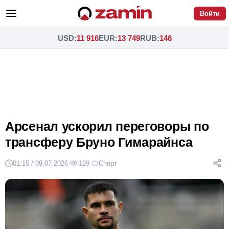
Войти
USD
:
11 916
EUR
:
13 749
RUB
:
146
Арсенал ускорил переговоры по
трансферу Бруно Гимарайнса
01:15 / 09.07.2026
·
129
·
Спорт