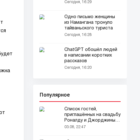
легендарный Fiat
Сегодня, 16:29
Мултипла
Одно письмо женщины
ют
из Намангана тронуло
тайваньского туриста
тся
Сегодня, 16:28
ChatGPT обошёл людей
будет
в написании коротких
рассказов
Сегодня, 16:20
лжна
Популярное
Список гостей,
ют
приглашённых на свадьбу
Роналду и Джорджины,
вызвал ажиотаж
03.08, 22:47