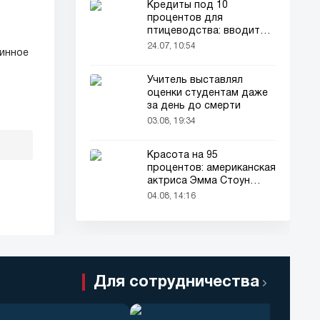
Кредиты под 10
процентов для
птицеводства: вводится
новый порядок
24.07, 10:54
ринное
Учитель выставлял
оценки студентам даже
за день до смерти
03.08, 19:34
Красота на 95
процентов: американская
актриса Эмма Стоун
признана самой красивой
04.08, 14:16
женщиной в мире!
Для сотрудничества