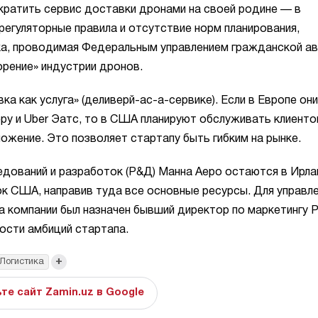
кратить сервис доставки дронами на своей родине — в
регуляторные правила и отсутствие норм планирования,
ка, проводимая Федеральным управлением гражданской а
орение» индустрии дронов.
 как услуга» (деливерй-ас-а-сервике). Если в Европе они
ру и Uber Эатс, то в США планируют обслуживать клиенто
ложение. Это позволяет стартапу быть гибким на рынке.
едований и разработок (Р&Д) Манна Аеро остаются в Ирла
к США, направив туда все основные ресурсы. Для управл
 компании был назначен бывший директор по маркетингу 
ости амбиций стартапа.
+
Логистика
те сайт Zamin.uz в Google