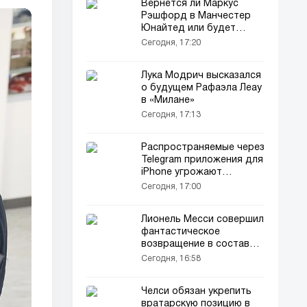
Вернется ли Маркус
Рэшфорд в Манчестер
Юнайтед или будет
продан
Сегодня, 17:20
Лука Модрич высказался
о будущем Рафаэла Леау
в «Милане»
Сегодня, 17:13
Распространяемые через
Telegram приложения для
iPhone угрожают
конфиденциальности
Сегодня, 17:00
Лионель Месси совершил
фантастическое
возвращение в составе
«Интер Майами»
Сегодня, 16:58
Челси обязан укрепить
вратарскую позицию в