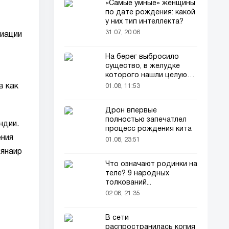
«Самые умные» женщины
по дате рождения: какой
у них тип интеллекта?
31.07, 20:06
виации
На берег выбросило
существо, в желудке
которого нашли целую
добычу
в как
01.08, 11:53
Дрон впервые
полностью запечатлел
ндии.
процесс рождения кита
ения
01.08, 23:51
Рянаир
Что означают родинки на
теле? 9 народных
толкований...
02.08, 21:35
В сети
распространилась копия