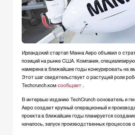
Ирландский стартап Манна Аеро объявил о страт
позиций на рынке США. Компания, специализиру
намерена в ближайшие годы конкурировать на ам
Этот шаг свидетельствует о растущей роли роб
Techcrunch.ком
сообщает
.
В интервью изданию TechCrunch основатель и ге
Аеро создает крупный операционный и производс
проекта в ближайшие годы планируется создани
началось, запуск производственных процессов 