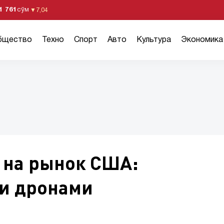
1 761
сўм
▼
7,04
бщество
Техно
Спорт
Авто
Культура
Экономика
 на рынок США:
и дронами