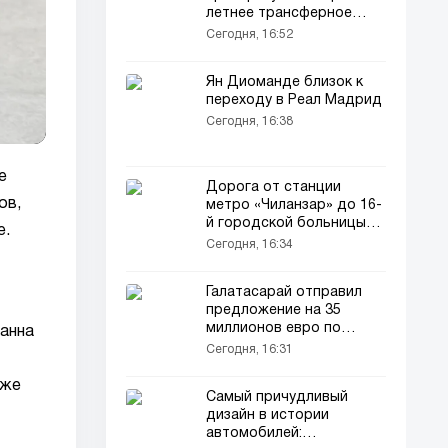
летнее трансферное
окно
Сегодня, 16:52
Ян Диоманде близок к
переходу в Реал Мадрид
Сегодня, 16:38
е
Дорога от станции
ов,
метро «Чиланзар» до 16-
й городской больницы
e.
будет временно закрыта
Сегодня, 16:34
Галатасарай отправил
предложение на 35
миллионов евро по
Манна
Рафаэлу Леау
Сегодня, 16:31
уже
Самый причудливый
дизайн в истории
автомобилей: