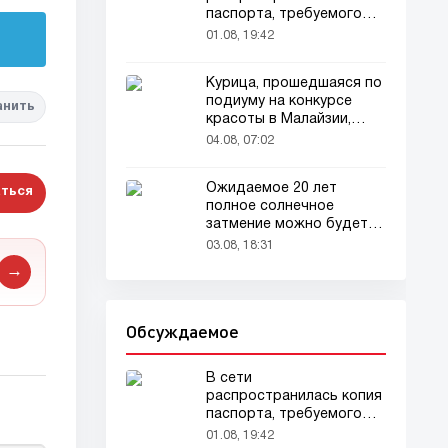
паспорта, требуемого
для домашних животных
01.08, 19:42
Курица, прошедшаяся по
подиуму на конкурсе
анить
красоты в Малайзии,
привлекла внимание
04.08, 07:02
зрителей
Ожидаемое 20 лет
ться
полное солнечное
затмение можно будет
наблюдать в августе
03.08, 18:31
→
Обсуждаемое
В сети
распространилась копия
паспорта, требуемого
для домашних животных
01.08, 19:42