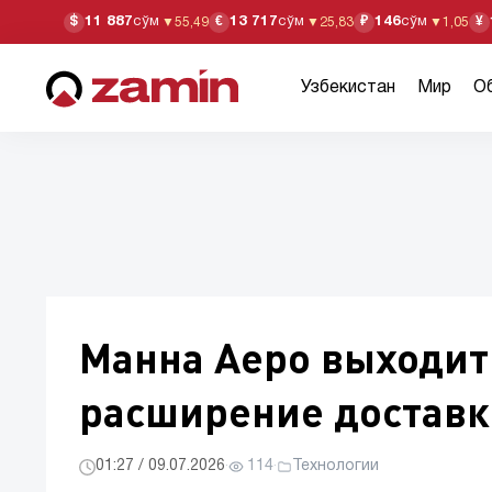
11 887
сўм
13 717
сўм
146
сўм
$
€
₽
¥
▼
55,49
▼
25,83
▼
1,05
Узбекистан
Мир
О
Манна Аеро выходит
расширение доставк
01:27 / 09.07.2026
·
114
·
Технологии