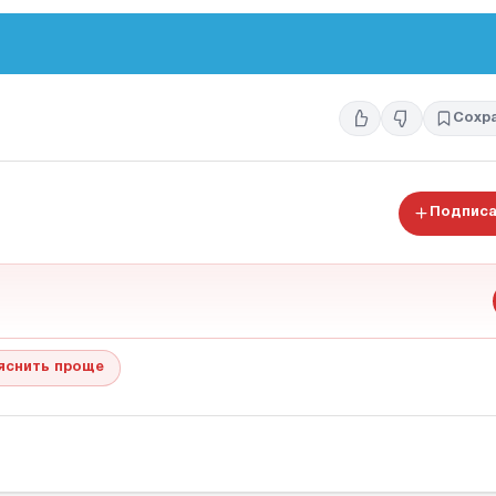
Сохр
Подписа
яснить проще