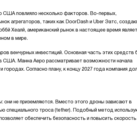
р США повлияло несколько факторов. Во-первых,
ынок агрегаторов, таких как DoorDash и Uber Эатс, созда
оббй Хеалй, американский рынок в настоящее время являе
ном в мире.
аров венчурных инвестиций. Основная часть этих средств 
 в США. Манна Аеро рассматривает возможности начала
и городах. Согласно плану, к концу 2027 года компания до
: они не приземляются. Вместо этого дроны зависают в
ю специального троса (tether). Подобный метод использу
о позволяет обеспечить безопасность и повысить скорость