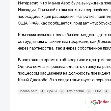
Интересно, что Манна Аеро была вынуждена пре
Ирландии. Причиной стали сложные европейские 
необходимых для расширения. Напротив, полити
США (ФАА), как сообщается, придает «турбоуск
Компания называет свою бизнес-модель «доставка
сотрудничали с такими платформами, как Деливе
через партнерства, так и через собственное при
В настоящее время штаб-квартира и центр иссл
Однако компания решила сделать ставку на рыно
процессом расширения на должность президента
Кеннй Джакобс. Это свидетельствует о серьезн
+
+
+
+
Manna Aero
Дроны
Технологии
США
+
Добавь