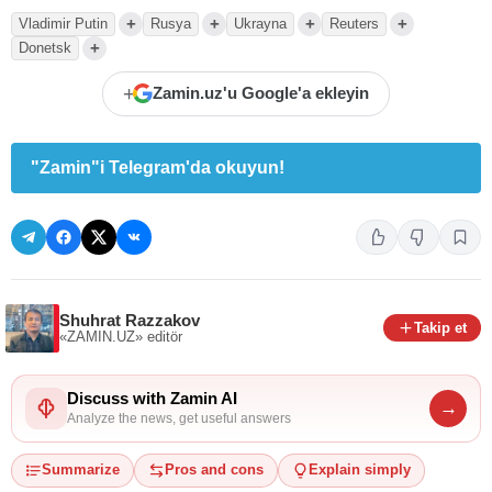
+
+
+
+
Vladimir Putin
Rusya
Ukrayna
Reuters
+
Donetsk
+
Zamin.uz'u Google'a ekleyin
"Zamin"i Telegram'da okuyun!
Shuhrat Razzakov
Takip et
«ZAMIN.UZ»
editör
Discuss with Zamin AI
→
Analyze the news, get useful answers
Summarize
Pros and cons
Explain simply