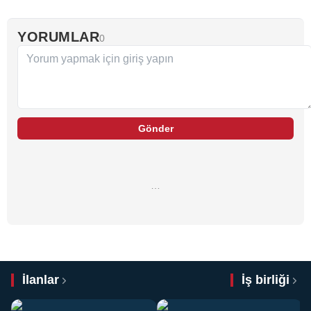
YORUMLAR
0
Gönder
…
İlanlar
İş birliği