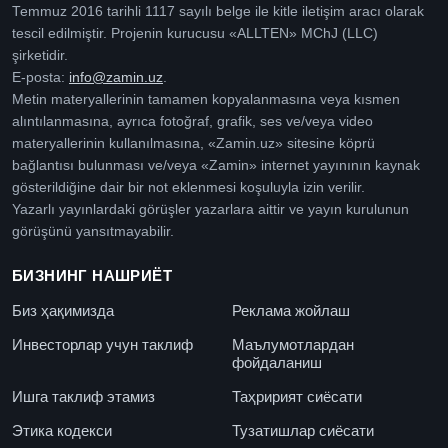
Temmuz 2016 tarihli 1117 sayılı belge ile kitle iletişim aracı olarak
tescil edilmiştir. Projenin kurucusu «ALLTEN» MChJ (LLC)
şirketidir.
E-posta:
info@zamin.uz
.
Metin materyallerinin tamamen kopyalanmasına veya kısmen
alıntılanmasına, ayrıca fotoğraf, grafik, ses ve/veya video
materyallerinin kullanılmasına, «Zamin.uz» sitesine köprü
bağlantısı bulunması ve/veya «Zamin» internet yayınının kaynak
gösterildiğine dair bir not eklenmesi koşuluyla izin verilir.
Yazarlı yayınlardaki görüşler yazarlara aittir ve yayın kurulunun
görüşünü yansıtmayabilir.
БИЗНИНГ НАШРИЁТ
Биз ҳақимизда
Реклама жойлаш
Инвесторлар учун таклиф
Маълумотлардан
фойдаланиш
Ишга таклиф этамиз
Таҳририят сиёсати
Этика кодекси
Тузатишлар сиёсати