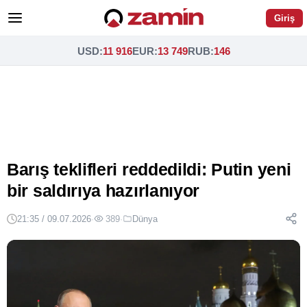
Giriş
USD
:
11 916
EUR
:
13 749
RUB
:
146
Barış teklifleri reddedildi: Putin yeni
bir saldırıya hazırlanıyor
21:35 / 09.07.2026
·
389
·
Dünya