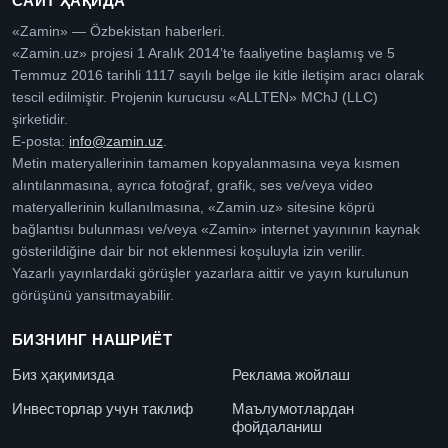
САЙТ ҲАҚИДА
«Zamin» — Özbekistan haberleri.
«Zamin.uz» projesi 1 Aralık 2014’te faaliyetine başlamış ve 5
Temmuz 2016 tarihli 1117 sayılı belge ile kitle iletişim aracı olarak
tescil edilmiştir. Projenin kurucusu «ALLTEN» MChJ (LLC)
şirketidir.
E-posta:
info@zamin.uz
.
Metin materyallerinin tamamen kopyalanmasına veya kısmen
alıntılanmasına, ayrıca fotoğraf, grafik, ses ve/veya video
materyallerinin kullanılmasına, «Zamin.uz» sitesine köprü
bağlantısı bulunması ve/veya «Zamin» internet yayınının kaynak
gösterildiğine dair bir not eklenmesi koşuluyla izin verilir.
Yazarlı yayınlardaki görüşler yazarlara aittir ve yayın kurulunun
görüşünü yansıtmayabilir.
БИЗНИНГ НАШРИЁТ
Биз ҳақимизда
Реклама жойлаш
Инвесторлар учун таклиф
Маълумотлардан
фойдаланиш