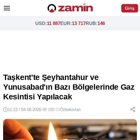
Giriş
USD
:
11 887
EUR
:
13 717
RUB
:
146
Taşkent'te Şeyhantahur ve
Yunusabad'ın Bazı Bölgelerinde Gaz
Kesintisi Yapılacak
11:23 / 04.06.2026
·
190
·
Özbekistan