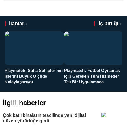
İlanlar
İş birliği
Playmatch: Saha Sahiplerinin
Playmatch: Futbol Oynamak
Y
İşlerini Büyük Ölçüde
İçin Gereken Tüm Hizmetler
y
Kolaylaştırıyor
Tek Bir Uygulamada
İlgili haberler
Çok katlı binaların tescilinde yeni dijital
düzen yürürlüğe girdi