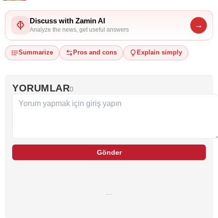
Discuss with Zamin AI
→
Analyze the news, get useful answers
Summarize
Pros and cons
Explain simply
YORUMLAR
0
Gönder
…