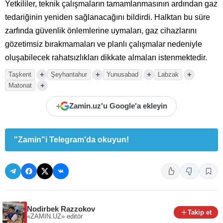
Yetkililer, teknik çalışmaların tamamlanmasının ardından gaz
tedariğinin yeniden sağlanacağını bildirdi. Halktan bu süre
zarfında güvenlik önlemlerine uymaları, gaz cihazlarını
gözetimsiz bırakmamaları ve planlı çalışmalar nedeniyle
oluşabilecek rahatsızlıkları dikkate almaları istenmektedir.
+
+
+
+
Taşkent
Şeyhantahur
Yunusabad
Labzak
+
Matonat
+
Zamin.uz'u Google'a ekleyin
"Zamin"i Telegram'da okuyun!
Nodirbek Razzokov
Takip et
«ZAMIN.UZ»
editör