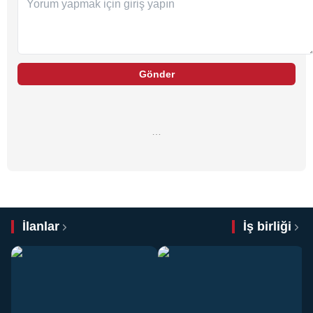
Gönder
…
İlanlar
İş birliği