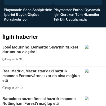
Playmatch: Saha Sahiplerinin
Playmatch: Futbol Oynamak
Y
İşlerini Büyük Ölçüde
İçin Gereken Tüm Hizmetler
y
Kolaylaştırıyor
Tek Bir Uygulamada
İlgili haberler
José Mourinho, Bernardo Silva'nın fiziksel
durumunu eleştirdi
Bugün 02:31
Real Madrid, Macaristan’daki hazırlık
maçında Ferencváros’u zor da olsa mağlup
etti
Bugün 02:10
Barcelona sezon öncesi hazırlık maçında
Nottingham Forest'ı mağlup etti