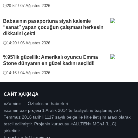
20:52 / 07 Ağustos 2026
Babasının pasaportuna siyah kalemle
“sanat” yapan çocuğun çalışması herkesin
dikkatini çekti
14:20 / 06 Ağustos 2026
%95'lik güzellik: Amerikalı oyuncu Emma
Stone dünyanın en güzel kadını seçildi!
14:16 / 04 Ağustos 2026
САЙТ ҲАҚИДА
«Zamin» — Özbekistan haberleri.
«Zamin.uz» projesi 1 Aralık 2014’te faaliyetine başlamış ve 5
Temmuz 2016 tarihli 1117 sayılı belge ile kitle iletişim aracı olarak
tescil edilmiştir. Projenin kurucusu «ALLTEN» MChJ (LLC)
şirketidir.
E-posta:
info@zamin.uz
.