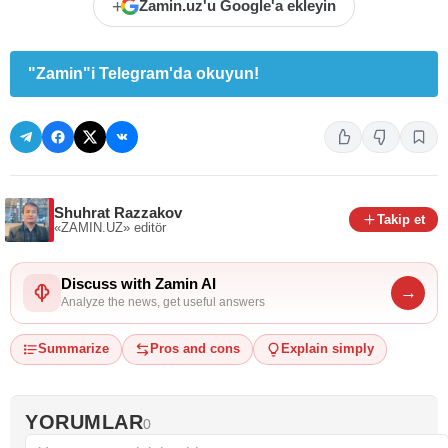
+
Zamin.uz'u Google'a ekleyin
"Zamin"i Telegram'da okuyun!
Shuhrat Razzakov
Takip et
«ZAMIN.UZ»
editör
Discuss with Zamin AI
→
Analyze the news, get useful answers
Summarize
Pros and cons
Explain simply
YORUMLAR
0