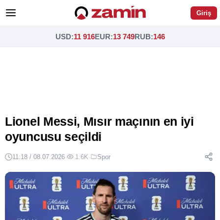
Giriş
USD
:
11 916
EUR
:
13 749
RUB
:
146
Lionel Messi, Mısır maçının en iyi
oyuncusu seçildi
11:18 / 08.07.2026
·
1.6K
·
Spor