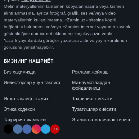
Metin materyallerinin tamamen kopyalanmasına veya kısmen
alıntılanmasına, ayrıca fotoğraf, grafik, ses ve/veya video
materyallerinin kullanılmasına, «Zamin.uz» sitesine köprü
bağlantısı bulunması ve/veya «Zamin» internet yayınının kaynak
gösterildiğine dair bir not eklenmesi koşuluyla izin verilir.
Yazarlı yayınlardaki görüşler yazarlara aittir ve yayın kurulunun
görüşünü yansıtmayabilir.
БИЗНИНГ НАШРИЁТ
Биз ҳақимизда
Реклама жойлаш
Инвесторлар учун таклиф
Маълумотлардан
фойдаланиш
Ишга таклиф этамиз
Таҳририят сиёсати
Этика кодекси
Тузатишлар сиёсати
Таҳририят жамоаси
Эгалик ва молиялаштириш
+18