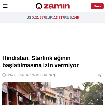
Giriş
USD
:
11 887
EUR
:
13 717
RUB
:
146
Hindistan, Starlink ağının
başlatılmasına izin vermiyor
14:57 / 10.06.2026
·
94
·
Teknoloji