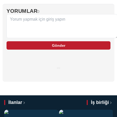
YORUMLAR
0
Gönder
…
İlanlar
İş birliği