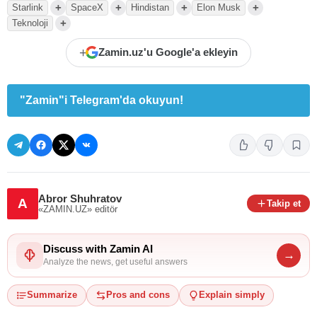
+
+
+
+
Starlink
SpaceX
Hindistan
Elon Musk
+
Teknoloji
+
Zamin.uz'u Google'a ekleyin
"Zamin"i Telegram'da okuyun!
Abror Shuhratov
A
Takip et
«ZAMIN.UZ»
editör
Discuss with Zamin AI
→
Analyze the news, get useful answers
Summarize
Pros and cons
Explain simply