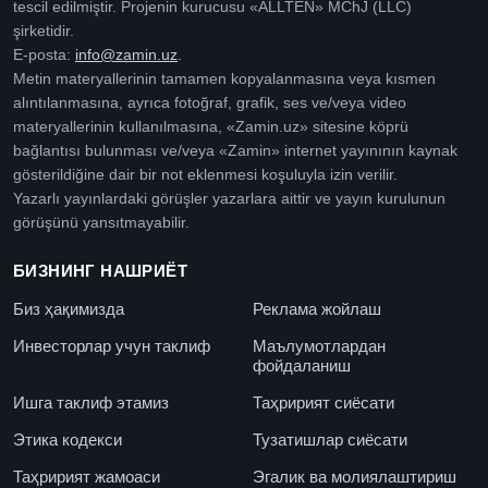
tescil edilmiştir. Projenin kurucusu «ALLTEN» MChJ (LLC)
şirketidir.
E-posta:
info@zamin.uz
.
Metin materyallerinin tamamen kopyalanmasına veya kısmen
alıntılanmasına, ayrıca fotoğraf, grafik, ses ve/veya video
materyallerinin kullanılmasına, «Zamin.uz» sitesine köprü
bağlantısı bulunması ve/veya «Zamin» internet yayınının kaynak
gösterildiğine dair bir not eklenmesi koşuluyla izin verilir.
Yazarlı yayınlardaki görüşler yazarlara aittir ve yayın kurulunun
görüşünü yansıtmayabilir.
БИЗНИНГ НАШРИЁТ
Биз ҳақимизда
Реклама жойлаш
Инвесторлар учун таклиф
Маълумотлардан
фойдаланиш
Ишга таклиф этамиз
Таҳририят сиёсати
Этика кодекси
Тузатишлар сиёсати
Таҳририят жамоаси
Эгалик ва молиялаштириш