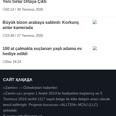
Yeni Sırlar Ortaya Çıktı
02:14 / 30 Temmuz 2026
Büyük bizon arabaya saldırdı: Korkunç
anlar kamerada
23:40 / 27 Temmuz 2026
100 at çalmakla suçlanan yaşlı adama ev
hediye edildi
Dün 18:24
САЙТ ҲАҚИДА
«Zamin» — Özbekistan haberleri.
«Zamin.uz» projesi 1 Aralık 2014’te faaliyetine başlamış ve 5
Temmuz 2016 tarihli 1117 sayılı belge ile kitle iletişim aracı olarak
tescil edilmiştir. Projenin kurucusu «ALLTEN» MChJ (LLC)
şirketidir.