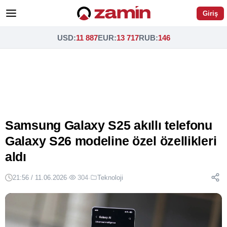
Giriş
USD
:
11 887
EUR
:
13 717
RUB
:
146
Samsung Galaxy S25 akıllı telefonu
Galaxy S26 modeline özel özellikleri
aldı
21:56 / 11.06.2026
·
304
·
Teknoloji