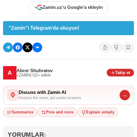
+
Zamin.uz'u Google'a ekleyin
"Zamin"i Telegram'da okuyun!
Abror Shuhratov
A
Takip et
«ZAMIN.UZ»
editör
Discuss with Zamin AI
→
Analyze the news, get useful answers
Summarize
Pros and cons
Explain simply
YORUMLAR
0