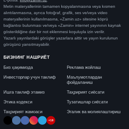
E-posta:
info@zamin.uz
.
Metin materyallerinin tamamen kopyalanmasına veya kısmen
alıntılanmasına, ayrıca fotoğraf, grafik, ses ve/veya video
materyallerinin kullanılmasına, «Zamin.uz» sitesine köprü
bağlantısı bulunması ve/veya «Zamin» internet yayınının kaynak
gösterildiğine dair bir not eklenmesi koşuluyla izin verilir.
Yazarlı yayınlardaki görüşler yazarlara aittir ve yayın kurulunun
görüşünü yansıtmayabilir.
БИЗНИНГ НАШРИЁТ
Биз ҳақимизда
Реклама жойлаш
Инвесторлар учун таклиф
Маълумотлардан
фойдаланиш
Ишга таклиф этамиз
Таҳририят сиёсати
Этика кодекси
Тузатишлар сиёсати
Таҳририят жамоаси
Эгалик ва молиялаштириш
+18