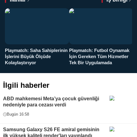
Playmatch: Saha Sahiplerinin
Playmatch: Futbol Oynamak
Y
İşlerini Büyük Ölçüde
İçin Gereken Tüm Hizmetler
y
Kolaylaştırıyor
Tek Bir Uygulamada
İlgili haberler
ABD mahkemesi Meta’ya çocuk güvenliği
nedeniyle para cezası verdi
Bugün 16:58
Samsung Galaxy S26 FE amiral gemisinin
ilk yüksek kaliteli render'ları yayınlandı