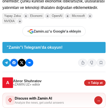
önemlidir; çünkü küresel ekonomik istikrarsızlık, uluslararası
yatırımları ve teknoloji ithalatını doğrudan etkilemektedir.
+
+
+
+
Yapay Zeka
Ekonomi
OpenAI
Microsoft
+
NVIDIA
+
Zamin.uz'u Google'a ekleyin
"Zamin"i Telegram'da okuyun!
Abror Shuhratov
A
Takip et
«ZAMIN.UZ»
editör
Discuss with Zamin AI
→
Analyze the news, get useful answers