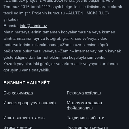
«Zamin.uz» projesi 1 Aralık 2014’te faaliyetine başlamış ve 5
Temmuz 2016 tarihli 1117 sayılı belge ile kitle iletişim aracı olarak
tescil edilmiştir. Projenin kurucusu «ALLTEN» MChJ (LLC)
şirketidir.
E-posta:
info@zamin.uz
.
Metin materyallerinin tamamen kopyalanmasına veya kısmen
alıntılanmasına, ayrıca fotoğraf, grafik, ses ve/veya video
materyallerinin kullanılmasına, «Zamin.uz» sitesine köprü
bağlantısı bulunması ve/veya «Zamin» internet yayınının kaynak
gösterildiğine dair bir not eklenmesi koşuluyla izin verilir.
Yazarlı yayınlardaki görüşler yazarlara aittir ve yayın kurulunun
görüşünü yansıtmayabilir.
БИЗНИНГ НАШРИЁТ
Биз ҳақимизда
Реклама жойлаш
Инвесторлар учун таклиф
Маълумотлардан
фойдаланиш
Ишга таклиф этамиз
Таҳририят сиёсати
Этика кодекси
Тузатишлар сиёсати