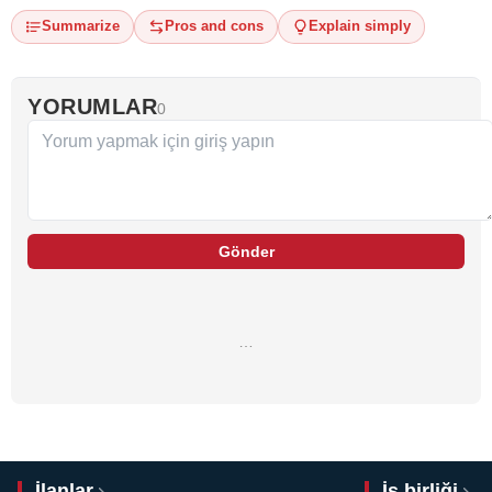
Summarize
Pros and cons
Explain simply
YORUMLAR
0
Gönder
…
İlanlar
İş birliği