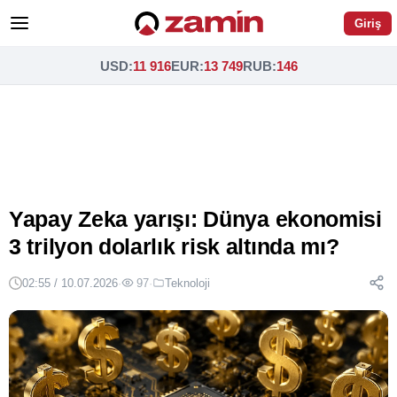
Giriş
USD
:
11 916
EUR
:
13 749
RUB
:
146
Yapay Zeka yarışı: Dünya ekonomisi
3 trilyon dolarlık risk altında mı?
02:55 / 10.07.2026
·
97
·
Teknoloji