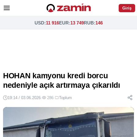
Giriş
USD
:
11 916
EUR
:
13 749
RUB
:
146
HOHAN kamyonu kredi borcu
nedeniyle açık artırmaya çıkarıldı
19:14 / 03.06.2026
·
286
·
Toplum