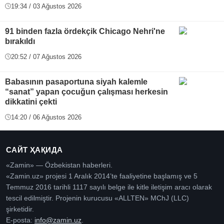
19:34 / 03 Ağustos 2026
91 binden fazla ördekçik Chicago Nehri'ne
bırakıldı
20:52 / 07 Ağustos 2026
Babasının pasaportuna siyah kalemle
“sanat” yapan çocuğun çalışması herkesin
dikkatini çekti
14:20 / 06 Ağustos 2026
САЙТ ҲАҚИДА
«Zamin» — Özbekistan haberleri.
«Zamin.uz» projesi 1 Aralık 2014’te faaliyetine başlamış ve 5
Temmuz 2016 tarihli 1117 sayılı belge ile kitle iletişim aracı olarak
tescil edilmiştir. Projenin kurucusu «ALLTEN» MChJ (LLC)
şirketidir.
E-posta:
info@zamin.uz
.