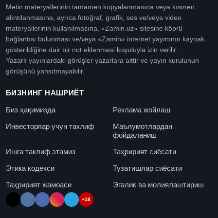
Metin materyallerinin tamamen kopyalanmasına veya kısmen
alıntılanmasına, ayrıca fotoğraf, grafik, ses ve/veya video
materyallerinin kullanılmasına, «Zamin.uz» sitesine köprü
bağlantısı bulunması ve/veya «Zamin» internet yayınının kaynak
gösterildiğine dair bir not eklenmesi koşuluyla izin verilir.
Yazarlı yayınlardaki görüşler yazarlara aittir ve yayın kurulunun
görüşünü yansıtmayabilir.
БИЗНИНГ НАШРИЁТ
Биз ҳақимизда
Реклама жойлаш
Инвесторлар учун таклиф
Маълумотлардан
фойдаланиш
Ишга таклиф этамиз
Таҳририят сиёсати
Этика кодекси
Тузатишлар сиёсати
Таҳририят жамоаси
Эгалик ва молиялаштириш
+18