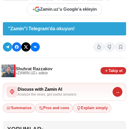
+
Zamin.uz'u Google'a ekleyin
"Zamin"i Telegram'da okuyun!
Shuhrat Razzakov
Takip et
«ZAMIN.UZ»
editör
Discuss with Zamin AI
→
Analyze the news, get useful answers
Summarize
Pros and cons
Explain simply
YORUMLAR