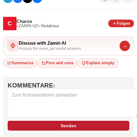
Charos
C
Folgen
«ZAMIN.UZ»
Redakteur
Discuss with Zamin AI
→
Analyze the news, get useful answers
Summarize
Pros and cons
Explain simply
KOMMENTARE
0
Senden