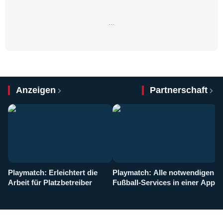
…
Anzeigen
Partnerschaft
Playmatch: Erleichtert die
Playmatch: Alle notwendigen
W
Arbeit für Platzbetreiber
Fußball-Services in einer App
I
b
g