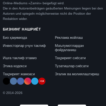
Online-Mediums «Zamin» beigefügt wird.
Die in den Autorenbeiträgen geäußerten Meinungen liegen bei den
Autoren und spiegeln möglicherweise nicht die Position der
Redaktion wider.
БИЗНИНГ НАШРИЁТ
Биз ҳақимизда
Реклама жойлаш
Инвесторлар учун таклиф
Маълумотлардан
фойдаланиш
Ишга таклиф этамиз
Таҳририят сиёсати
Этика кодекси
Тузатишлар сиёсати
Таҳририят жамоаси
Эгалик ва молиялаштириш
+18
© 2014-
2026