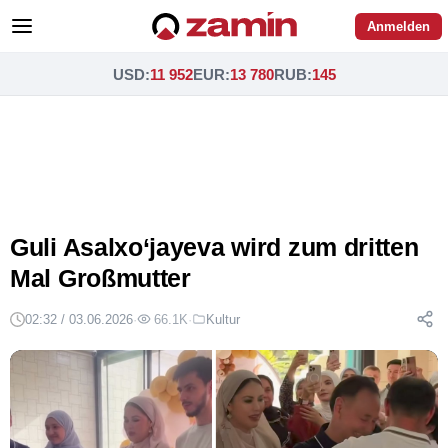
Anmelden
USD
:
11 952
EUR
:
13 780
RUB
:
145
Guli Asalxo‘jayeva wird zum dritten
Mal Großmutter
02:32 / 03.06.2026
·
66.1K
·
Kultur