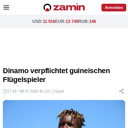
Anmelden
USD
:
11 916
EUR
:
13 749
RUB
:
146
Dinamo verpflichtet guineischen
Flügelspieler
17:16 / 08.07.2026
·
100
·
Sport