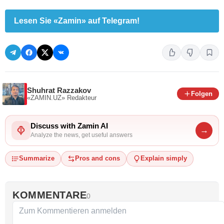
Lesen Sie «Zamin» auf Telegram!
Shuhrat Razzakov
Folgen
«ZAMIN.UZ»
Redakteur
Discuss with Zamin AI
→
Analyze the news, get useful answers
Summarize
Pros and cons
Explain simply
KOMMENTARE
0