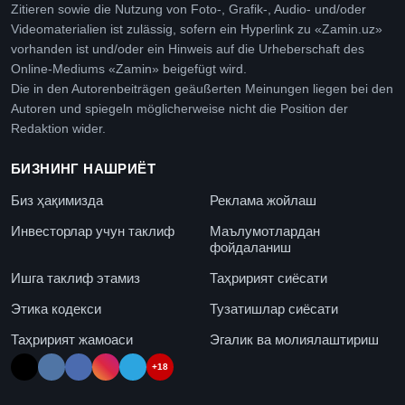
Zitieren sowie die Nutzung von Foto-, Grafik-, Audio- und/oder
Videomaterialien ist zulässig, sofern ein Hyperlink zu «Zamin.uz»
vorhanden ist und/oder ein Hinweis auf die Urheberschaft des
Online-Mediums «Zamin» beigefügt wird.
Die in den Autorenbeiträgen geäußerten Meinungen liegen bei den
Autoren und spiegeln möglicherweise nicht die Position der
Redaktion wider.
БИЗНИНГ НАШРИЁТ
Биз ҳақимизда
Реклама жойлаш
Инвесторлар учун таклиф
Маълумотлардан
фойдаланиш
Ишга таклиф этамиз
Таҳририят сиёсати
Этика кодекси
Тузатишлар сиёсати
Таҳририят жамоаси
Эгалик ва молиялаштириш
+18