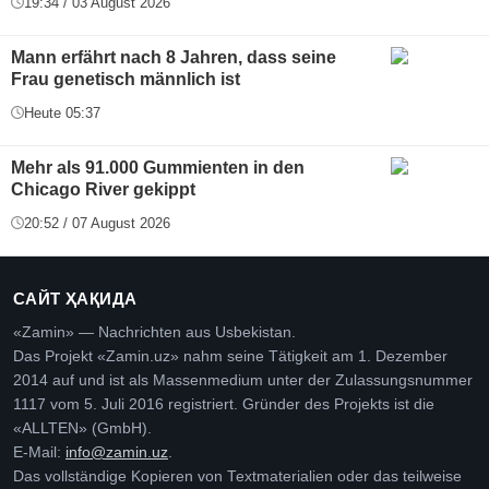
19:34 / 03 August 2026
Mann erfährt nach 8 Jahren, dass seine
Frau genetisch männlich ist
Heute 05:37
Mehr als 91.000 Gummienten in den
Chicago River gekippt
20:52 / 07 August 2026
САЙТ ҲАҚИДА
«Zamin» — Nachrichten aus Usbekistan.
Das Projekt «Zamin.uz» nahm seine Tätigkeit am 1. Dezember
2014 auf und ist als Massenmedium unter der Zulassungsnummer
1117 vom 5. Juli 2016 registriert. Gründer des Projekts ist die
«ALLTEN» (GmbH).
E-Mail:
info@zamin.uz
.
Das vollständige Kopieren von Textmaterialien oder das teilweise