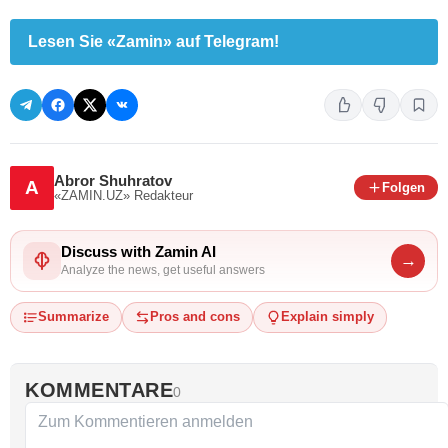
Lesen Sie «Zamin» auf Telegram!
Abror Shuhratov
A
Folgen
«ZAMIN.UZ»
Redakteur
Discuss with Zamin AI
→
Analyze the news, get useful answers
Summarize
Pros and cons
Explain simply
KOMMENTARE
0