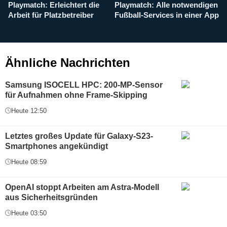
Playmatch: Erleichtert die
Playmatch: Alle notwendigen
W
Arbeit für Platzbetreiber
Fußball-Services in einer App
I
b
g
Ähnliche Nachrichten
Samsung ISOCELL HPC: 200-MP-Sensor
für Aufnahmen ohne Frame-Skipping
Heute 12:50
Letztes großes Update für Galaxy-S23-
Smartphones angekündigt
Heute 08:59
OpenAI stoppt Arbeiten am Astra-Modell
aus Sicherheitsgründen
Heute 03:50