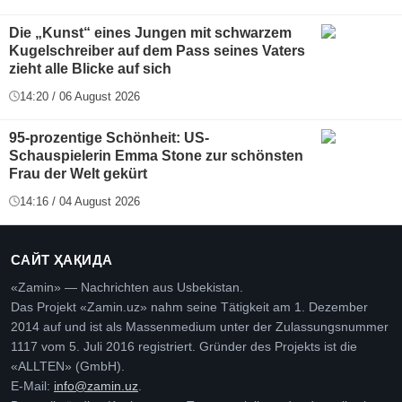
Die „Kunst“ eines Jungen mit schwarzem
Kugelschreiber auf dem Pass seines Vaters
zieht alle Blicke auf sich
14:20 / 06 August 2026
95-prozentige Schönheit: US-
Schauspielerin Emma Stone zur schönsten
Frau der Welt gekürt
14:16 / 04 August 2026
САЙТ ҲАҚИДА
«Zamin» — Nachrichten aus Usbekistan.
Das Projekt «Zamin.uz» nahm seine Tätigkeit am 1. Dezember
2014 auf und ist als Massenmedium unter der Zulassungsnummer
1117 vom 5. Juli 2016 registriert. Gründer des Projekts ist die
«ALLTEN» (GmbH).
E-Mail:
info@zamin.uz
.