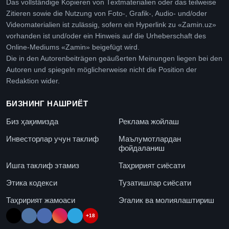
Das vollständige Kopieren von Textmaterialien oder das teilweise
Zitieren sowie die Nutzung von Foto-, Grafik-, Audio- und/oder
Videomaterialien ist zulässig, sofern ein Hyperlink zu «Zamin.uz»
vorhanden ist und/oder ein Hinweis auf die Urheberschaft des
Online-Mediums «Zamin» beigefügt wird.
Die in den Autorenbeiträgen geäußerten Meinungen liegen bei den
Autoren und spiegeln möglicherweise nicht die Position der
Redaktion wider.
БИЗНИНГ НАШРИЁТ
Биз ҳақимизда
Реклама жойлаш
Инвесторлар учун таклиф
Маълумотлардан
фойдаланиш
Ишга таклиф этамиз
Таҳририят сиёсати
Этика кодекси
Тузатишлар сиёсати
Таҳририят жамоаси
Эгалик ва молиялаштириш
+18