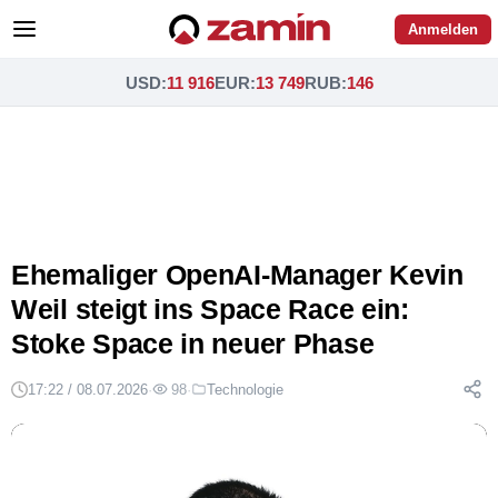
Anmelden
USD
:
11 916
EUR
:
13 749
RUB
:
146
Ehemaliger OpenAI-Manager Kevin
Weil steigt ins Space Race ein:
Stoke Space in neuer Phase
17:22 / 08.07.2026
·
98
·
Technologie