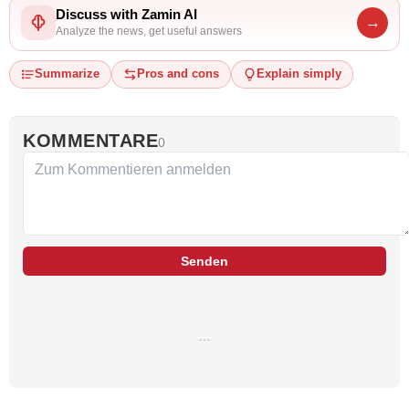
Discuss with Zamin AI
→
Analyze the news, get useful answers
Summarize
Pros and cons
Explain simply
KOMMENTARE
0
Senden
…