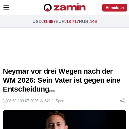
Anmelden
USD
:
11 887
EUR
:
13 717
RUB
:
146
Neymar vor drei Wegen nach der
WM 2026: Sein Vater ist gegen eine
Entscheidung...
08:59 / 09.07.2026
·
340
·
Sport