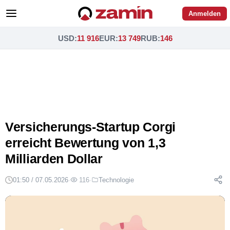
Anmelden
USD
:
11 916
EUR
:
13 749
RUB
:
146
Versicherungs-Startup Corgi
erreicht Bewertung von 1,3
Milliarden Dollar
01:50 / 07.05.2026
·
116
·
Technologie