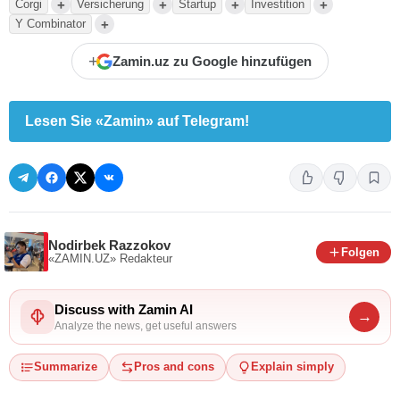
+
+
+
+
Corgi
Versicherung
Startup
Investition
+
Y Combinator
+
Zamin.uz zu Google hinzufügen
Lesen Sie «Zamin» auf Telegram!
Nodirbek Razzokov
Folgen
«ZAMIN.UZ»
Redakteur
Discuss with Zamin AI
→
Analyze the news, get useful answers
Summarize
Pros and cons
Explain simply