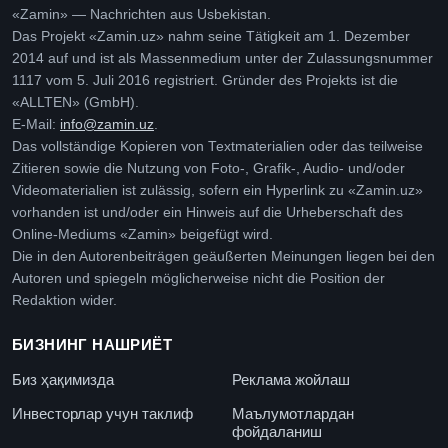
«Zamin» — Nachrichten aus Usbekistan.
Das Projekt «Zamin.uz» nahm seine Tätigkeit am 1. Dezember
2014 auf und ist als Massenmedium unter der Zulassungsnummer
1117 vom 5. Juli 2016 registriert. Gründer des Projekts ist die
«ALLTEN» (GmbH).
E-Mail:
info@zamin.uz
.
Das vollständige Kopieren von Textmaterialien oder das teilweise
Zitieren sowie die Nutzung von Foto-, Grafik-, Audio- und/oder
Videomaterialien ist zulässig, sofern ein Hyperlink zu «Zamin.uz»
vorhanden ist und/oder ein Hinweis auf die Urheberschaft des
Online-Mediums «Zamin» beigefügt wird.
Die in den Autorenbeiträgen geäußerten Meinungen liegen bei den
Autoren und spiegeln möglicherweise nicht die Position der
Redaktion wider.
БИЗНИНГ НАШРИЁТ
Биз ҳақимизда
Реклама жойлаш
Инвесторлар учун таклиф
Маълумотлардан
фойдаланиш