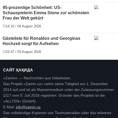
95-prozentige Schönheit: US-
Schauspielerin Emma Stone zur schönsten
Frau der Welt gekürt
14:16 / 04 August 2026
Gästeliste für Ronaldos und Georginas
Hochzeit sorgt für Aufsehen
22:47 / 03 August 2026
САЙТ ҲАҚИДА
«Zamin» — Nachrichten aus Usbekistan.
Das Projekt «Zamin.uz» nahm seine Tätigkeit am 1. Dezember
2014 auf und ist als Massenmedium unter der Zulassungsnummer
1117 vom 5. Juli 2016 registriert. Gründer des Projekts ist die
«ALLTEN» (GmbH).
E-Mail:
info@zamin.uz
.
Das vollständige Kopieren von Textmaterialien oder das teilweise