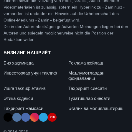
Zitieren sowie die Nutzung von Foto-, Grafik-, Audio- und/oder
Videomaterialien ist zulässig, sofern ein Hyperlink zu «Zamin.uz»
vorhanden ist und/oder ein Hinweis auf die Urheberschaft des
Online-Mediums «Zamin» beigefügt wird.
Die in den Autorenbeiträgen geäußerten Meinungen liegen bei den
Autoren und spiegeln möglicherweise nicht die Position der
Redaktion wider.
БИЗНИНГ НАШРИЁТ
Биз ҳақимизда
Реклама жойлаш
Инвесторлар учун таклиф
Маълумотлардан
фойдаланиш
Ишга таклиф этамиз
Таҳририят сиёсати
Этика кодекси
Тузатишлар сиёсати
Таҳририят жамоаси
Эгалик ва молиялаштириш
+18
© 2014-
2026