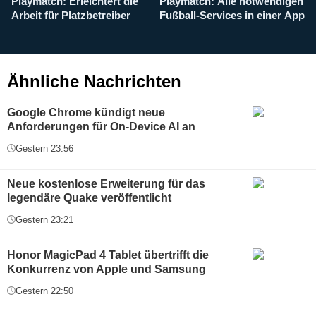
Playmatch: Erleichtert die
Playmatch: Alle notwendigen
W
Arbeit für Platzbetreiber
Fußball-Services in einer App
I
b
g
Ähnliche Nachrichten
Google Chrome kündigt neue
Anforderungen für On-Device AI an
Gestern 23:56
Neue kostenlose Erweiterung für das
legendäre Quake veröffentlicht
Gestern 23:21
Honor MagicPad 4 Tablet übertrifft die
Konkurrenz von Apple und Samsung
Gestern 22:50