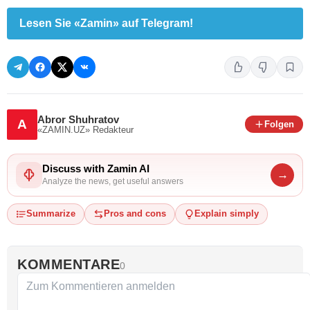
Lesen Sie «Zamin» auf Telegram!
Abror Shuhratov
A
Folgen
«ZAMIN.UZ»
Redakteur
Discuss with Zamin AI
→
Analyze the news, get useful answers
Summarize
Pros and cons
Explain simply
KOMMENTARE
0