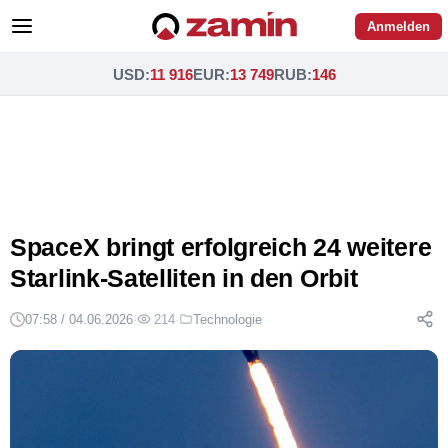
Anmelden
USD
:
11 916
EUR
:
13 749
RUB
:
146
SpaceX bringt erfolgreich 24 weitere
Starlink-Satelliten in den Orbit
07:58 / 04.06.2026
·
214
·
Technologie