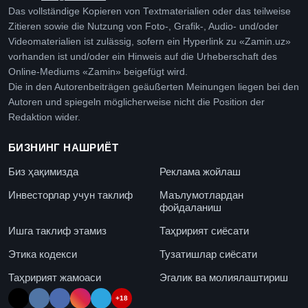
Das vollständige Kopieren von Textmaterialien oder das teilweise
Zitieren sowie die Nutzung von Foto-, Grafik-, Audio- und/oder
Videomaterialien ist zulässig, sofern ein Hyperlink zu «Zamin.uz»
vorhanden ist und/oder ein Hinweis auf die Urheberschaft des
Online-Mediums «Zamin» beigefügt wird.
Die in den Autorenbeiträgen geäußerten Meinungen liegen bei den
Autoren und spiegeln möglicherweise nicht die Position der
Redaktion wider.
БИЗНИНГ НАШРИЁТ
Биз ҳақимизда
Реклама жойлаш
Инвесторлар учун таклиф
Маълумотлардан
фойдаланиш
Ишга таклиф этамиз
Таҳририят сиёсати
Этика кодекси
Тузатишлар сиёсати
Таҳририят жамоаси
Эгалик ва молиялаштириш
+18