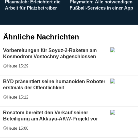
Playmatch: Erleichtert die
Playmatch: Alle notwendigen
W
Arbeit für Platzbetreiber
Fußball-Services in einer App
I
b
g
Ähnliche Nachrichten
Vorbereitungen für Soyuz-2-Raketen am
Kosmodrom Vostochny abgeschlossen
Heute 15:29
BYD präsentiert seine humanoiden Roboter
erstmals der Öffentlichkeit
Heute 15:12
Rosatom bereitet den Verkauf seiner
Beteiligung am Akkuyu-AKW-Projekt vor
Heute 15:00