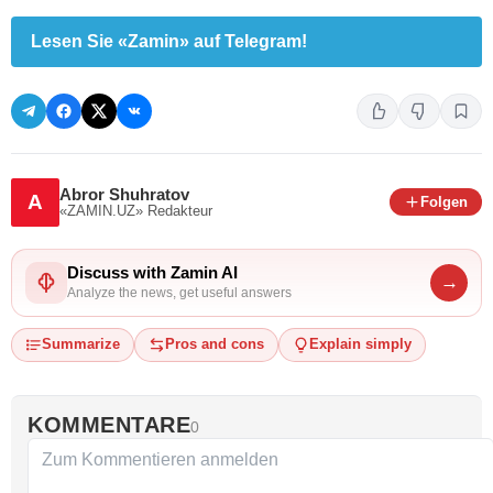
Lesen Sie «Zamin» auf Telegram!
Abror Shuhratov
A
Folgen
«ZAMIN.UZ»
Redakteur
Discuss with Zamin AI
→
Analyze the news, get useful answers
Summarize
Pros and cons
Explain simply
KOMMENTARE
0