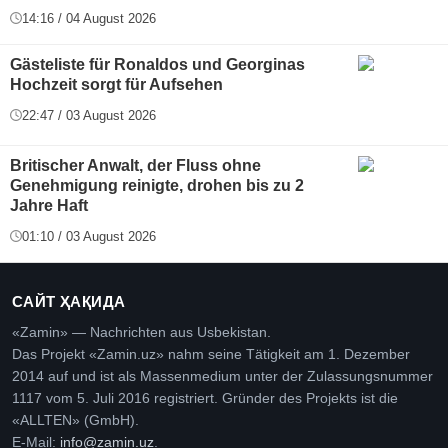
14:16 / 04 August 2026
Gästeliste für Ronaldos und Georginas
Hochzeit sorgt für Aufsehen
22:47 / 03 August 2026
Britischer Anwalt, der Fluss ohne
Genehmigung reinigte, drohen bis zu 2
Jahre Haft
01:10 / 03 August 2026
САЙТ ҲАҚИДА
«Zamin» — Nachrichten aus Usbekistan.
Das Projekt «Zamin.uz» nahm seine Tätigkeit am 1. Dezember
2014 auf und ist als Massenmedium unter der Zulassungsnummer
1117 vom 5. Juli 2016 registriert. Gründer des Projekts ist die
«ALLTEN» (GmbH).
E-Mail:
info@zamin.uz
.