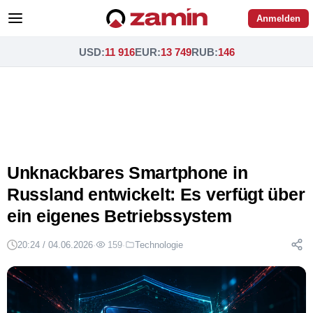
Anmelden
USD
:
11 916
EUR
:
13 749
RUB
:
146
Unknackbares Smartphone in
Russland entwickelt: Es verfügt über
ein eigenes Betriebssystem
20:24 / 04.06.2026
·
159
·
Technologie