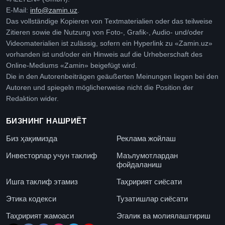
E-Mail:
info@zamin.uz
.
Das vollständige Kopieren von Textmaterialien oder das teilweise
Zitieren sowie die Nutzung von Foto-, Grafik-, Audio- und/oder
Videomaterialien ist zulässig, sofern ein Hyperlink zu «Zamin.uz»
vorhanden ist und/oder ein Hinweis auf die Urheberschaft des
Online-Mediums «Zamin» beigefügt wird.
Die in den Autorenbeiträgen geäußerten Meinungen liegen bei den
Autoren und spiegeln möglicherweise nicht die Position der
Redaktion wider.
БИЗНИНГ НАШРИЁТ
Биз ҳақимизда
Реклама жойлаш
Инвесторлар учун таклиф
Маълумотлардан
фойдаланиш
Ишга таклиф этамиз
Таҳририят сиёсати
Этика кодекси
Тузатишлар сиёсати
Таҳририят жамоаси
Эгалик ва молиялаштириш