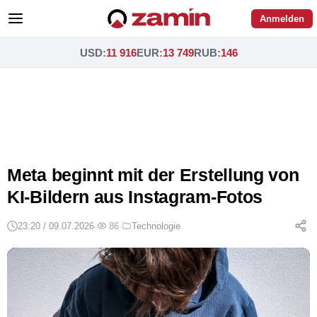
Anmelden
USD
:
11 916
EUR
:
13 749
RUB
:
146
Meta beginnt mit der Erstellung von
KI-Bildern aus Instagram-Fotos
23:20 / 09.07.2026
·
86
·
Technologie