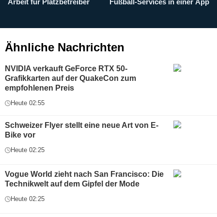
Arbeit für Platzbetreiber
Fußball-Services in einer App
I
b
g
Ähnliche Nachrichten
NVIDIA verkauft GeForce RTX 50-
Grafikkarten auf der QuakeCon zum
empfohlenen Preis
Heute 02:55
Schweizer Flyer stellt eine neue Art von E-
Bike vor
Heute 02:25
Vogue World zieht nach San Francisco: Die
Technikwelt auf dem Gipfel der Mode
Heute 02:25