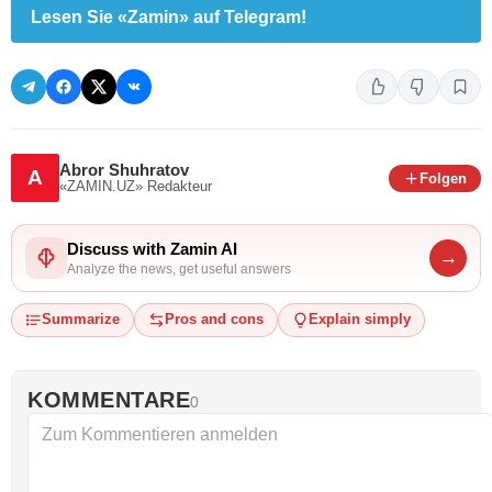
Lesen Sie «Zamin» auf Telegram!
Abror Shuhratov
A
Folgen
«ZAMIN.UZ»
Redakteur
Discuss with Zamin AI
→
Analyze the news, get useful answers
Summarize
Pros and cons
Explain simply
KOMMENTARE
0