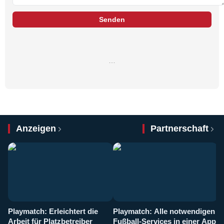
Senden
…
Anzeigen
Partnerschaft
Playmatch: Erleichtert die
Playmatch: Alle notwendigen
W
Arbeit für Platzbetreiber
Fußball-Services in einer App
I