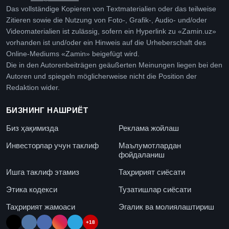
Das vollständige Kopieren von Textmaterialien oder das teilweise
Zitieren sowie die Nutzung von Foto-, Grafik-, Audio- und/oder
Videomaterialien ist zulässig, sofern ein Hyperlink zu «Zamin.uz»
vorhanden ist und/oder ein Hinweis auf die Urheberschaft des
Online-Mediums «Zamin» beigefügt wird.
Die in den Autorenbeiträgen geäußerten Meinungen liegen bei den
Autoren und spiegeln möglicherweise nicht die Position der
Redaktion wider.
БИЗНИНГ НАШРИЁТ
Биз ҳақимизда
Реклама жойлаш
Инвесторлар учун таклиф
Маълумотлардан
фойдаланиш
Ишга таклиф этамиз
Таҳририят сиёсати
Этика кодекси
Тузатишлар сиёсати
Таҳририят жамоаси
Эгалик ва молиялаштириш
+18