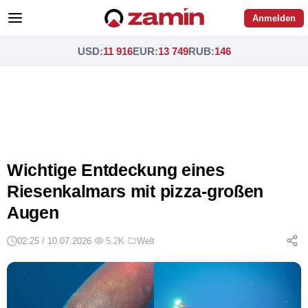
Anmelden
USD
:
11 916
EUR
:
13 749
RUB
:
146
Wichtige Entdeckung eines
Riesenkalmars mit pizza-großen
Augen
02:25 / 10.07.2026
·
5.2K
·
Welt