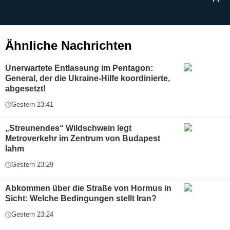
b
g
Ähnliche Nachrichten
Unerwartete Entlassung im Pentagon:
General, der die Ukraine-Hilfe koordinierte,
abgesetzt!
Gestern 23:41
„Streunendes“ Wildschwein legt
Metroverkehr im Zentrum von Budapest
lahm
Gestern 23:29
Abkommen über die Straße von Hormus in
Sicht: Welche Bedingungen stellt Iran?
Gestern 23:24