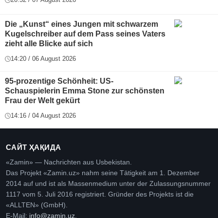
Die „Kunst“ eines Jungen mit schwarzem
Kugelschreiber auf dem Pass seines Vaters
zieht alle Blicke auf sich
14:20 / 06 August 2026
95-prozentige Schönheit: US-
Schauspielerin Emma Stone zur schönsten
Frau der Welt gekürt
14:16 / 04 August 2026
САЙТ ҲАҚИДА
«Zamin» — Nachrichten aus Usbekistan.
Das Projekt «Zamin.uz» nahm seine Tätigkeit am 1. Dezember
2014 auf und ist als Massenmedium unter der Zulassungsnummer
1117 vom 5. Juli 2016 registriert. Gründer des Projekts ist die
«ALLTEN» (GmbH).
E-Mail:
info@zamin.uz
.