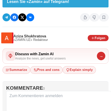
Lesen Sie «Zamin» auf Telegram!
Aziza Shukhratova
Folgen
«ZAMIN.UZ»
Redakteur
Discuss with Zamin AI
→
Analyze the news, get useful answers
Summarize
Pros and cons
Explain simply
KOMMENTARE
0